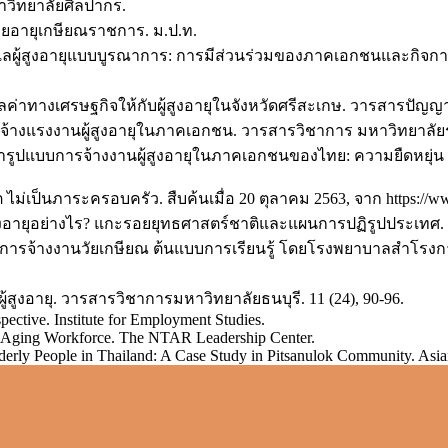
วิทยาลัยศิลปากร.
ายอายุเกษียณราชการ. ม.ป.ท.
ลผู้สูงอายุแบบบูรณาการ: การมีส่วนร่วมของภาคเอกชนและกิจการเ
ค่าทางเศรษฐกิจให้กับผู้สูงอายุในจังหวัดศรีสะเกษ. วารสารปัญญาภิ
งแรงงานผู้สูงอายุในภาคเอกชน. วารสารวิชาการ มหาวิทยาลัยรา
ึกษารูปแบบการจ้างงานผู้สูงอายุในภาคเอกชนของไทย: ความยืดหยุ่น 
 ไม่เป็นภาระครอบครัว. สืบค้นเมื่อ 20 ตุลาคม 2563, จาก https://www
สูงอายุอย่างไร? แกะรอยยุทธศาสตร์ชาติและแผนการปฏิรูปประเทศ. 
ยการจ้างงานวัยเกษียณ ต้นแบบการเรียนรู้ โดยโรงพยาบาลสำโรงกา
้สูงอายุ. วารสารวิชาการมหาวิทยาลัยธนบุรี. 11 (24), 90-96.
ective. Institute for Employment Studies.
 an Aging Workforce. The NTAR Leadership Center.
lderly People in Thailand: A Case Study in Pitsanulok Community. Asia