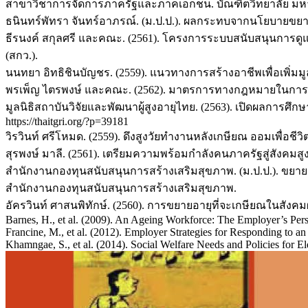
สาขาวิชาการจัดการภาครัฐและภาคเอกชน. บัณฑิตวิทยาลัย มหา
ธนินทร์พัทรา จันทร์อาภรณ์. (ม.ป.ป.). ผลกระทบจากนโยบายขย
ธีรนงค์ สกุลศรี และคณะ. (2561). โครงการระบบสนับสนุนการดูแ
(สกว.).
นนทยา อิทธิชินบัญชร. (2559). แนวทางการสร้างอาชีพเพื่อเพิ่มมูล
พรเพ็ญ ไตรพงษ์ และคณะ. (2562). มาตรการทางกฎหมายในการจ้า
มูลนิธิสถาบันวิจัยและพัฒนาผู้สูงอายุไทย. (2563). เปิดผลการศ
https://thaitgri.org/?p=39181
วิรวินท์ ศรีโหมด. (2559). ดึงสูงวัยทำงานหลังเกษียณ ออมเพื่อชีวิต
สุรพงษ์ มาลี. (2561). เตรียมความพร้อมกำลังคนภาครัฐสู่สังคม
สำนักงานกองทุนสนับสนุนการสร้างเสริมสุขภาพ. (ม.ป.ป.). ขยา
สำนักงานกองทุนสนับสนุนการสร้างเสริมสุขภาพ.
อัครวินท์ ศาสนพิทักษ์. (2560). การขยายอายุที่จะเกษียณในสังคมผู
Barnes, H., et al. (2009). An Ageing Workforce: The Employer’s Persp
Francine, M., et al. (2012). Employer Strategies for Responding to
Khamngae, S., et al. (2014). Social Welfare Needs and Policies for E