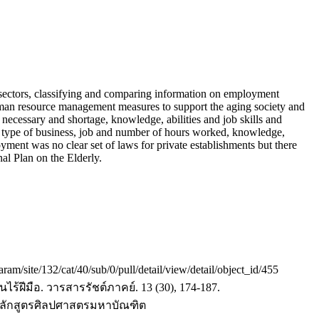
ectors, classifying and comparing information on employment
f human resource management measures to support the aging society and
ecessary and shortage, knowledge, abilities and job skills and
nd type of business, job and number of hours worked, knowledge,
yment was no clear set of laws for private establishments but there
al Plan on the Elderly.
/site/132/cat/40/sub/0/pull/detail/view/detail/object_id/455
ร้ฝีมือ. วารสารรัชต์ภาคย์. 13 (30), 174-187.
 หลักสูตรศิลปศาสตรมหาบัณฑิต