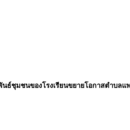
พันธ์ชุมชนของโรงเรียนขยายโอกาสตำบลแพ