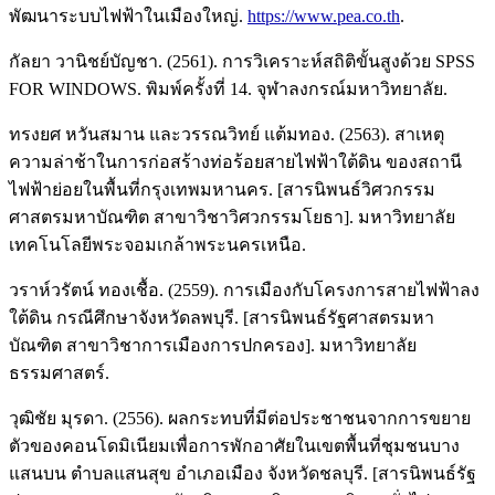
พัฒนาระบบไฟฟ้าในเมืองใหญ่.
https://www.pea.co.th
.
กัลยา วานิชย์บัญชา. (2561). การวิเคราะห์สถิติขั้นสูงด้วย SPSS
FOR WINDOWS. พิมพ์ครั้งที่ 14. จุฬาลงกรณ์มหาวิทยาลัย.
ทรงยศ หวันสมาน และวรรณวิทย์ แต้มทอง. (2563). สาเหตุ
ความล่าช้าในการก่อสร้างท่อร้อยสายไฟฟ้าใต้ดิน ของสถานี
ไฟฟ้าย่อยในพื้นที่กรุงเทพมหานคร. [สารนิพนธ์วิศวกรรม
ศาสตรมหาบัณฑิต สาขาวิชาวิศวกรรมโยธา]. มหาวิทยาลัย
เทคโนโลยีพระจอมเกล้าพระนครเหนือ.
วราห์วรัตน์ ทองเชื้อ. (2559). การเมืองกับโครงการสายไฟฟ้าลง
ใต้ดิน กรณีศึกษาจังหวัดลพบุรี. [สารนิพนธ์รัฐศาสตรมหา
บัณฑิต สาขาวิชาการเมืองการปกครอง]. มหาวิทยาลัย
ธรรมศาสตร์.
วุฒิชัย มุรดา. (2556). ผลกระทบที่มีต่อประชาชนจากการขยาย
ตัวของคอนโดมิเนียมเพื่อการพักอาศัยในเขตพื้นที่ชุมชนบาง
แสนบน ตำบลแสนสุข อำเภอเมือง จังหวัดชลบุรี. [สารนิพนธ์รัฐ