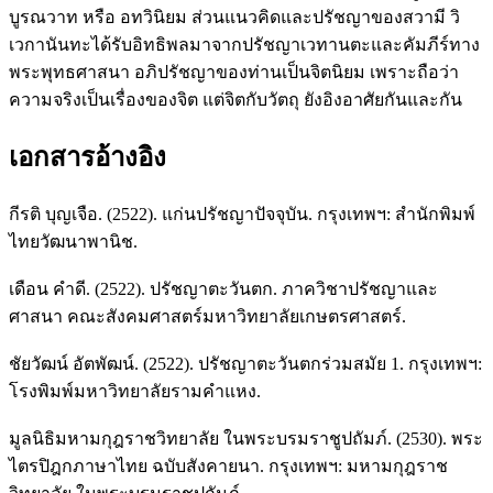
บูรณวาท หรือ อทวินิยม ส่วนแนวคิดและปรัชญาของสวามี วิ
เวกานันทะได้รับอิทธิพลมาจากปรัชญาเวทานตะและคัมภีร์ทาง
พระพุทธศาสนา อภิปรัชญาของท่านเป็นจิตนิยม เพราะถือว่า
ความจริงเป็นเรื่องของจิต แต่จิตกับวัตถุ ยังอิงอาศัยกันและกัน
เอกสารอ้างอิง
กีรติ บุญเจือ. (2522). แก่นปรัชญาปัจจุบัน. กรุงเทพฯ: สำนักพิมพ์
ไทยวัฒนาพานิช.
เดือน คำดี. (2522). ปรัชญาตะวันตก. ภาควิชาปรัชญาและ
ศาสนา คณะสังคมศาสตร์มหาวิทยาลัยเกษตรศาสตร์.
ชัยวัฒน์ อัตพัฒน์. (2522). ปรัชญาตะวันตกร่วมสมัย 1. กรุงเทพฯ:
โรงพิมพ์มหาวิทยาลัยรามคำแหง.
มูลนิธิมหามกุฎราชวิทยาลัย ในพระบรมราชูปถัมภ์. (2530). พระ
ไตรปิฎกภาษาไทย ฉบับสังคายนา. กรุงเทพฯ: มหามกุฎราช