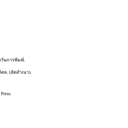
วันการพิมพ์.
ดล. (อัดสำเนา).
 Press.