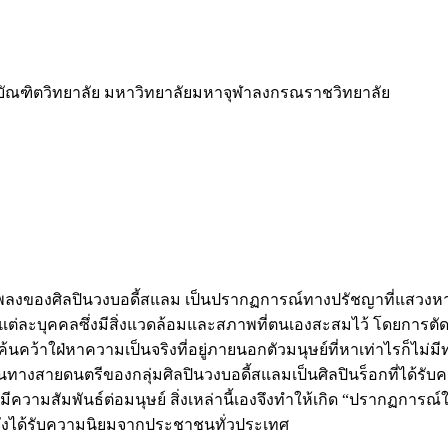
บัณฑิตวิทยาลัย มหาวิทยาลัยมหาจุฬาลงกรณราชวิทยาลัย
ทเพลงของศิลปินวงบอดี้สแลม เป็นปรากฏการณ์ทางปรัชญาที่แสวงหา
แต่ละบุคคลซึ่งมีสิ่งแวดล้อมและสภาพที่ตนเองสะสมไว้ โดยการตัดสิ
าใฝ่หาความเป็นจริงที่อยู่ภายนอกตัวมนุษย์ที่หาเท่าไรก็ไม่มีทางพบ
ทางสายดนตรีของกลุ่มศิลปินวงบอดี้สแลมเป็นศิลปินร็อกที่ได้รับคว
มีความสัมพันธ์ต่อมนุษย์ สิ่งเหล่านี้เองจึงทำให้เกิด “ปรากฏการณ์
ลังได้รับความนิยมจากประชาชนทั่วประเทศ