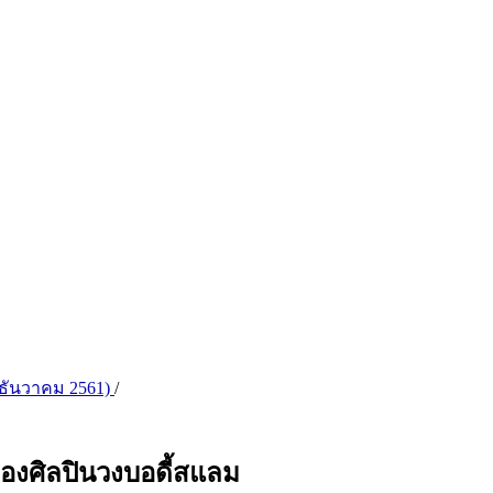
ม - ธันวาคม 2561)
/
องศิลปินวงบอดี้สแลม