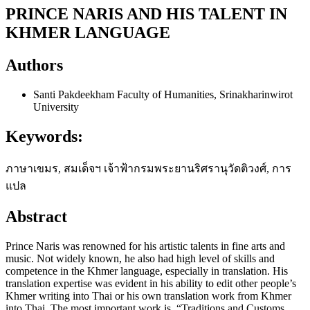
PRINCE NARIS AND HIS TALENT IN
KHMER LANGUAGE
Authors
Santi Pakdeekham
Faculty of Humanities, Srinakharinwirot
University
Keywords:
ภาษาเขมร, สมเด็จฯ เจ้าฟ้ากรมพระยานริศรานุวัดติวงศ์, การ
แปล
Abstract
Prince Naris was renowned for his artistic talents in fine arts and
music. Not widely known, he also had high level of skills and
competence in the Khmer language, especially in translation. His
translation expertise was evident in his ability to edit other people’s
Khmer writing into Thai or his own translation work from Khmer
into Thai. The most important work is, “Traditions and Customs,