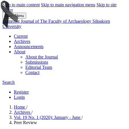
Skip to main content
Skip to main navigation menu
Skip to site
footer
Open Menu
Damrong Journal of The Faculty of Archaeology Silpakorn
University
Current
Archives
Announcements
About
About the Journal
Submissions
Editorial Team
Contact
Search
Register
Login
Home
/
Archives
/
Vol. 19 No. 1 (2020): January - June
/
Peer Review