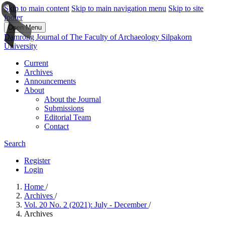
Skip to main content
Skip to main navigation menu
Skip to site
footer
Open Menu
Damrong Journal of The Faculty of Archaeology Silpakorn
University
Current
Archives
Announcements
About
About the Journal
Submissions
Editorial Team
Contact
Search
Register
Login
Home
/
Archives
/
Vol. 20 No. 2 (2021): July - December
/
Archives