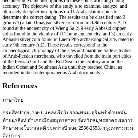
deciphering Arabic inscriptions on these coins, affecting dating
accuracy. The objective of this study is to examine, analyze, and
ultimately decipher inscriptions on 11 Arab-Islamic coins to
determine the correct dating. The results can be classified into 3
groups 1) a late Umayyad silver coin from mid-8th century A.D.,
found at the ancient city of Wieng Sa 2) 9 early Abbasid copper
coins found in the vicinity of U Thong ancient city, and 3) an early
Abbasid silver coin found in Laem Pho archaeological site, dated to
early 9th century A.D. These results correspond to the
archaeological chronology of the sites and maritime trade activities
of Arab-Persian merchants, who travelled from the main port cities
of the Persian Gulf and the Red Sea to the territory around the
Indian Ocean and Southeast Asia until they reached China, as
recorded in the contemporaneous Arab documents.
References
ภาษาไทย
กรมศิลปากร, 2560. แหล่งเรือโบราณพนม-สุรินทร์ ตำบลพัน
ท้ายนรสิงห์ อำเภอเมืองสมุทรสาคร จังหวัดสมุทรสาคร ผลการ
ศึกษาทางโบราณคดี ระหว่างปี พ.ศ. 2556-2558. กรุงเทพฯ: กรม
ศิลปากร.