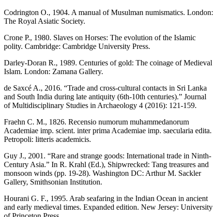
Codrington O., 1904. A manual of Musulman numismatics. London:
The Royal Asiatic Society.
Crone P., 1980. Slaves on Horses: The evolution of the Islamic
polity. Cambridge: Cambridge University Press.
Darley-Doran R., 1989. Centuries of gold: The coinage of Medieval
Islam. London: Zamana Gallery.
de Saxcé A., 2016. “Trade and cross-cultural contacts in Sri Lanka
and South India during late antiquity (6th-10th centuries).” Journal
of Multidisciplinary Studies in Archaeology 4 (2016): 121-159.
Fraehn C. M., 1826. Recensio numorum muhammedanorum
Academiae imp. scient. inter prima Academiae imp. saecularia edita.
Petropoli: litteris academicis.
Guy J., 2001. “Rare and strange goods: International trade in Ninth-
Century Asia.” In R. Krahl (Ed.), Shipwrecked: Tang treasures and
monsoon winds (pp. 19-28). Washington DC: Arthur M. Sackler
Gallery, Smithsonian Institution.
Hourani G. F., 1995. Arab seafaring in the Indian Ocean in ancient
and early medieval times. Expanded edition. New Jersey: University
of Princeton Press.