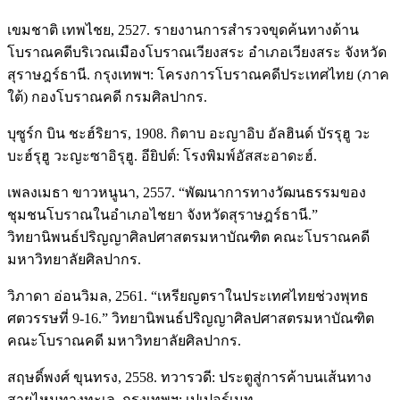
เขมชาติ เทพไชย, 2527. รายงานการสำรวจขุดค้นทางด้าน
โบราณคดีบริเวณเมืองโบราณเวียงสระ อำเภอเวียงสระ จังหวัด
สุราษฎร์ธานี. กรุงเทพฯ: โครงการโบราณคดีประเทศไทย (ภาค
ใต้) กองโบราณคดี กรมศิลปากร.
บุซูร์ก บิน ชะฮ์ริยาร, 1908. กิตาบ อะญาอิบ อัลฮินด์ บัรรุฮู วะ
บะฮ์รุฮู วะญะซาอิรุฮู. อียิปต์: โรงพิมพ์อัสสะอาดะฮ์.
เพลงเมธา ขาวหนูนา, 2557. “พัฒนาการทางวัฒนธรรมของ
ชุมชนโบราณในอำเภอไชยา จังหวัดสุราษฎร์ธานี.”
วิทยานิพนธ์ปริญญาศิลปศาสตรมหาบัณฑิต คณะโบราณคดี
มหาวิทยาลัยศิลปากร.
วิภาดา อ่อนวิมล, 2561. “เหรียญตราในประเทศไทยช่วงพุทธ
ศตวรรษที่ 9-16.” วิทยานิพนธ์ปริญญาศิลปศาสตรมหาบัณฑิต
คณะโบราณคดี มหาวิทยาลัยศิลปากร.
สฤษดิ์พงศ์ ขุนทรง, 2558. ทวารวดี: ประตูสู่การค้าบนเส้นทาง
สายไหมทางทะเล. กรุงเทพฯ: เปเปอร์เมท.