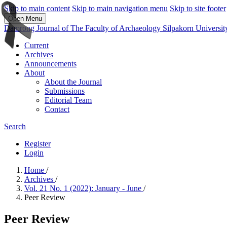
Skip to main content
Skip to main navigation menu
Skip to site footer
Open Menu
Damrong Journal of The Faculty of Archaeology Silpakorn Universit
Current
Archives
Announcements
About
About the Journal
Submissions
Editorial Team
Contact
Search
Register
Login
Home
/
Archives
/
Vol. 21 No. 1 (2022): January - June
/
Peer Review
Peer Review