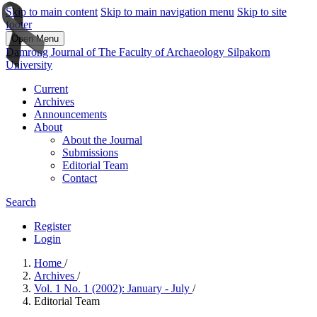
Skip to main content
Skip to main navigation menu
Skip to site
footer
Open Menu
Damrong Journal of The Faculty of Archaeology Silpakorn
University
Current
Archives
Announcements
About
About the Journal
Submissions
Editorial Team
Contact
Search
Register
Login
Home
/
Archives
/
Vol. 1 No. 1 (2002): January - July
/
Editorial Team