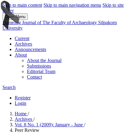
Skip to main content
Skip to main navigation menu
Skip to site
footer
Open Menu
Damrong Journal of The Faculty of Archaeology Silpakorn
University
Current
Archives
Announcements
About
About the Journal
Submissions
Editorial Team
Contact
Search
Register
Login
Home
/
Archives
/
Vol. 8 No. 1 (2009): January - June
/
Peer Review