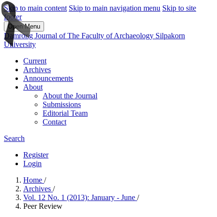
Skip to main content
Skip to main navigation menu
Skip to site
footer
Open Menu
Damrong Journal of The Faculty of Archaeology Silpakorn
University
Current
Archives
Announcements
About
About the Journal
Submissions
Editorial Team
Contact
Search
Register
Login
Home
/
Archives
/
Vol. 12 No. 1 (2013): January - June
/
Peer Review