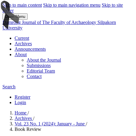
Skip to main content
Skip to main navigation menu
Skip to site
footer
Open Menu
Damrong Journal of The Faculty of Archaeology Silpakorn
University
Current
Archives
Announcements
About
About the Journal
Submissions
Editorial Team
Contact
Search
Register
Login
Home
/
Archives
/
Vol. 23 No. 1 (2024): January - June
/
Book Review