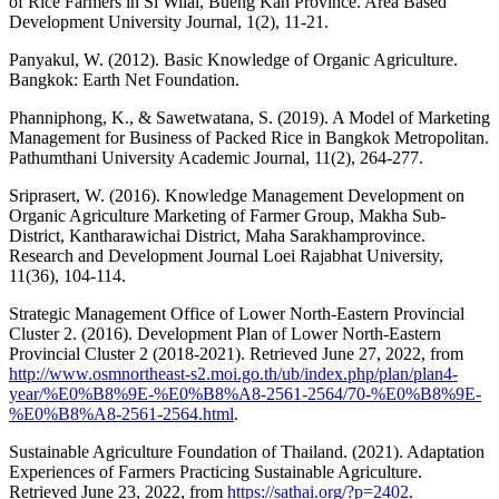
of Rice Farmers in Si Wilai, Bueng Kan Province. Area Based
Development University Journal, 1(2), 11-21.
Panyakul, W. (2012). Basic Knowledge of Organic Agriculture.
Bangkok: Earth Net Foundation.
Phanniphong, K., & Sawetwatana, S. (2019). A Model of Marketing
Management for Business of Packed Rice in Bangkok Metropolitan.
Pathumthani University Academic Journal, 11(2), 264-277.
Sriprasert, W. (2016). Knowledge Management Development on
Organic Agriculture Marketing of Farmer Group, Makha Sub-
District, Kantharawichai District, Maha Sarakhamprovince.
Research and Development Journal Loei Rajabhat University,
11(36), 104-114.
Strategic Management Office of Lower North-Eastern Provincial
Cluster 2. (2016). Development Plan of Lower North-Eastern
Provincial Cluster 2 (2018-2021). Retrieved June 27, 2022, from
http://www.osmnortheast-s2.moi.go.th/ub/index.php/plan/plan4-
year/%E0%B8%9E-%E0%B8%A8-2561-2564/70-%E0%B8%9E-
%E0%B8%A8-2561-2564.html
.
Sustainable Agriculture Foundation of Thailand. (2021). Adaptation
Experiences of Farmers Practicing Sustainable Agriculture.
Retrieved June 23, 2022, from
https://sathai.org/?p=2402
.