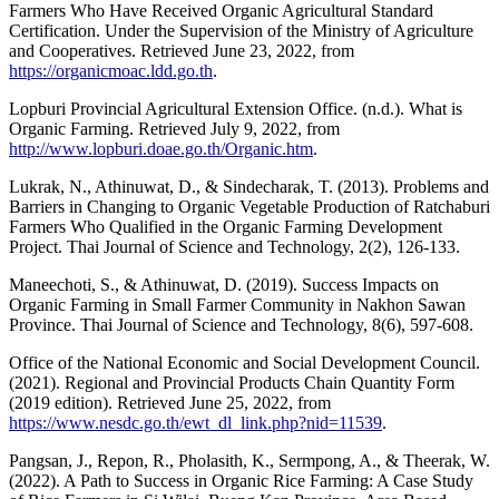
Farmers Who Have Received Organic Agricultural Standard
Certification. Under the Supervision of the Ministry of Agriculture
and Cooperatives. Retrieved June 23, 2022, from
https://organicmoac.ldd.go.th
.
Lopburi Provincial Agricultural Extension Office. (n.d.). What is
Organic Farming. Retrieved July 9, 2022, from
http://www.lopburi.doae.go.th/Organic.htm
.
Lukrak, N., Athinuwat, D., & Sindecharak, T. (2013). Problems and
Barriers in Changing to Organic Vegetable Production of Ratchaburi
Farmers Who Qualified in the Organic Farming Development
Project. Thai Journal of Science and Technology, 2(2), 126-133.
Maneechoti, S., & Athinuwat, D. (2019). Success Impacts on
Organic Farming in Small Farmer Community in Nakhon Sawan
Province. Thai Journal of Science and Technology, 8(6), 597-608.
Office of the National Economic and Social Development Council.
(2021). Regional and Provincial Products Chain Quantity Form
(2019 edition). Retrieved June 25, 2022, from
https://www.nesdc.go.th/ewt_dl_link.php?nid=11539
.
Pangsan, J., Repon, R., Pholasith, K., Sermpong, A., & Theerak, W.
(2022). A Path to Success in Organic Rice Farming: A Case Study