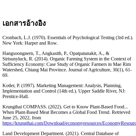
เอกสารอ้างอิง
Cronbach, L.J. (1970). Essentials of Psychological Testing (3rd ed.).
New York: Harper and Row.
Hangsoongnern, T., Angkasith, P., Opatpatanakit, A., &
Sirisunyluck, R. (2014). Organic Farming System in the Context of
Sufficiency Economy: Case Study of Organic Farmers in Mae Rim
Watershed, Chiang Mai Province. Journal of Agriculture, 30(1), 61-
69.
Kotler, P. (1997). Marketing Management: Analysis, Planning,
Implementation and Control (14th ed.). Upper Saddle River, NJ:
Prentice-Hall.
Krungthai COMPASS. (2022). Get to Know Plant-Based Food...
When Plant-Based Meat Becomes a Global Food Trend. Retrieved
June 25, 2022, from
https://krungthai.com/Download/economyresources/EconomyResou
Land Development Department. (2021). Central Database of