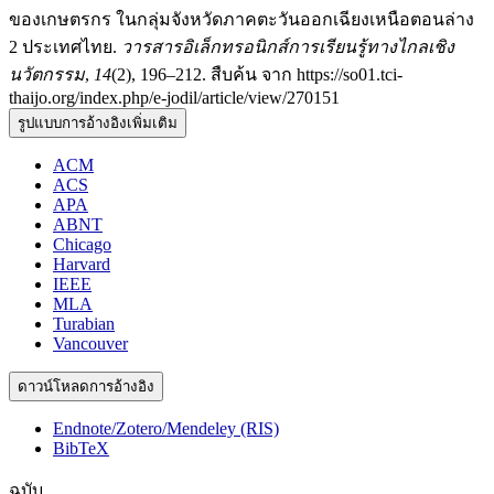
ของเกษตรกร ในกลุ่มจังหวัดภาคตะวันออกเฉียงเหนือตอนล่าง
2 ประเทศไทย.
วารสารอิเล็กทรอนิกส์การเรียนรู้ทางไกลเชิง
นวัตกรรม
,
14
(2), 196–212. สืบค้น จาก https://so01.tci-
thaijo.org/index.php/e-jodil/article/view/270151
รูปแบบการอ้างอิงเพิ่มเติม
ACM
ACS
APA
ABNT
Chicago
Harvard
IEEE
MLA
Turabian
Vancouver
ดาวน์โหลดการอ้างอิง
Endnote/Zotero/Mendeley (RIS)
BibTeX
ฉบับ