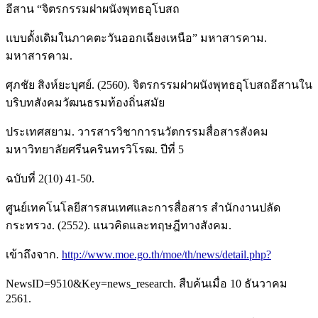
อีสาน “จิตรกรรมฝาผนังพุทธอุโบสถ
แบบดั้งเดิมในภาคตะวันออกเฉียงเหนือ” มหาสารคาม.
มหาสารคาม.
ศุภชัย สิงห์ยะบุศย์. (2560). จิตรกรรมฝาผนังพุทธอุโบสถอีสานใน
บริบทสังคมวัฒนธรมท้องถิ่นสมัย
ประเทศสยาม. วารสารวิชาการนวัตกรรมสื่อสารสังคม
มหาวิทยาลัยศรีนครินทรวิโรฒ. ปีที่ 5
ฉบับที่ 2(10) 41-50.
ศูนย์เทคโนโลยีสารสนเทศและการสื่อสาร สำนักงานปลัด
กระทรวง. (2552). แนวคิดและทฤษฎีทางสังคม.
เข้าถึงจาก.
http://www.moe.go.th/moe/th/news/detail.php?
NewsID=9510&Key=news_research. สืบค้นเมื่อ 10 ธันวาคม
2561.