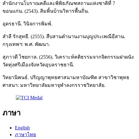
สำนักงานโบราณคดีและพิพิธภัณฑสถานแห่งชาติที่ 7
ขอนแก่น. (2543). สิมพิ้นบ้านวิหารพื้นถิ่น.
อุดรธานี. วินิจการพิมพ์.
สำลี รักสุทธี. (2555). สืบสานตำนานงานบุญประเพณีอีสาน.
กรุงเทพฯ: พ.ศ. พัฒนา.
สุภาวดี ไชยกาล. (2556). วิเคราะห์คติธรรมจากจิตกรรมฝาผนัง
วัดทุ่งศรีเมืองจังหวัดอุบลราชธานี.
วิทยานิพนธ์. ปริญญาพุทธศาสนามหาบัณฑิต สาขาวิชาพุทธ
ศาสนา: มหาวิทยาลัยมหาจุฬาลงกรราชวิทยาลัย.
ภาษา
English
ภาษาไทย