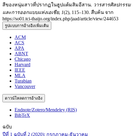
สีของหนุ่มสาวที่ปรากฏในฮูปแต้มสิมอีสาน.
วารสารศิลปกรรม
และการออกแบบแห่งเอเชีย
,
1
(2), 115–130. สืบค้น จาก
https://so01.tci-thaijo.org/index.php/jaad/article/view/244653
รูปแบบการอ้างอิงเพิ่มเติม
ACM
ACS
APA
ABNT
Chicago
Harvard
IEEE
MLA
Turabian
Vancouver
ดาวน์โหลดการอ้างอิง
Endnote/Zotero/Mendeley (RIS)
BibTeX
ฉบับ
ปีที่ 1 ฉบับที่ 2 (2020): กรกฏาคม-ธันวาคม