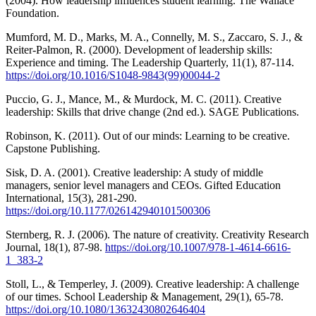
(2004). How leadership influences student learning. The Wallace
Foundation.
Mumford, M. D., Marks, M. A., Connelly, M. S., Zaccaro, S. J., &
Reiter-Palmon, R. (2000). Development of leadership skills:
Experience and timing. The Leadership Quarterly, 11(1), 87-114.
https://doi.org/10.1016/S1048-9843(99)00044-2
Puccio, G. J., Mance, M., & Murdock, M. C. (2011). Creative
leadership: Skills that drive change (2nd ed.). SAGE Publications.
Robinson, K. (2011). Out of our minds: Learning to be creative.
Capstone Publishing.
Sisk, D. A. (2001). Creative leadership: A study of middle
managers, senior level managers and CEOs. Gifted Education
International, 15(3), 281-290.
https://doi.org/10.1177/026142940101500306
Sternberg, R. J. (2006). The nature of creativity. Creativity Research
Journal, 18(1), 87-98.
https://doi.org/10.1007/978-1-4614-6616-
1_383-2
Stoll, L., & Temperley, J. (2009). Creative leadership: A challenge
of our times. School Leadership & Management, 29(1), 65-78.
https://doi.org/10.1080/13632430802646404