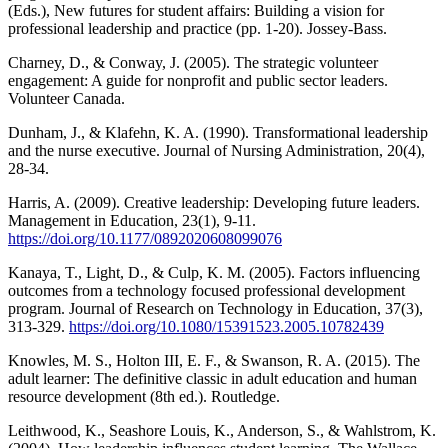
(Eds.), New futures for student affairs: Building a vision for
professional leadership and practice (pp. 1-20). Jossey-Bass.
Charney, D., & Conway, J. (2005). The strategic volunteer
engagement: A guide for nonprofit and public sector leaders.
Volunteer Canada.
Dunham, J., & Klafehn, K. A. (1990). Transformational leadership
and the nurse executive. Journal of Nursing Administration, 20(4),
28-34.
Harris, A. (2009). Creative leadership: Developing future leaders.
Management in Education, 23(1), 9-11.
https://doi.org/10.1177/0892020608099076
Kanaya, T., Light, D., & Culp, K. M. (2005). Factors influencing
outcomes from a technology focused professional development
program. Journal of Research on Technology in Education, 37(3),
313-329.
https://doi.org/10.1080/15391523.2005.10782439
Knowles, M. S., Holton III, E. F., & Swanson, R. A. (2015). The
adult learner: The definitive classic in adult education and human
resource development (8th ed.). Routledge.
Leithwood, K., Seashore Louis, K., Anderson, S., & Wahlstrom, K.