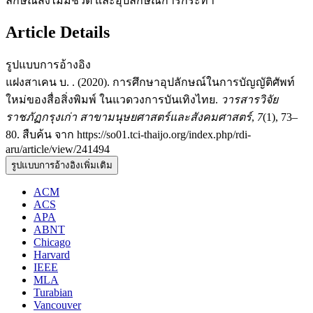
ลักษณ์สิ่งไม่มีชีวิต และอุปลักษณ์การกระทำ
Article Details
รูปแบบการอ้างอิง
แฝงสาเคน บ. . (2020). การศึกษาอุปลักษณ์ในการบัญญัติศัพท์
ใหม่ของสื่อสิ่งพิมพ์ ในแวดวงการบันเทิงไทย.
วารสารวิจัย
ราชภัฏกรุงเก่า สาขามนุษยศาสตร์และสังคมศาสตร์
,
7
(1), 73–
80. สืบค้น จาก https://so01.tci-thaijo.org/index.php/rdi-
aru/article/view/241494
รูปแบบการอ้างอิงเพิ่มเติม
ACM
ACS
APA
ABNT
Chicago
Harvard
IEEE
MLA
Turabian
Vancouver