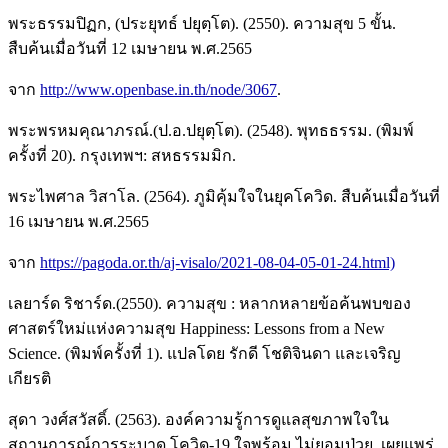
พระธรรมปิฏก, (ประยุทธ์ ปยุตฺโต). (2550). ความสุข 5 ขั้น.
สืบค้นเมื่อวันที่ 12 เมษายน พ.ศ.2565
จาก
http://www.openbase.in.th/node/3067
.
พระพรหมคุณาภรณ์.(ป.อ.ปยุตฺโต). (2548). พุทธธรรม. (พิมพ์
ครั้งที่ 20). กรุงเทพฯ: สหธรรมมิก.
พระไพศาล วิสาโล. (2564). ภูมิคุ้มใจในยุคโควิด. สืบค้นเมื่อวันที่
16 เมษายน พ.ศ.2565
จาก
https://pagoda.or.th/aj-visalo/2021-08-04-05-01-24.html)
เลยาร์ด ริชาร์ด.(2550). ความสุข : หลากหลายข้อค้นพบของ
ศาสตร์ใหม่แห่งความสุข Happiness: Lessons from a New
Science. (พิมพ์ครั้งที่ 1). แปลโดย รักดี โชติจินดา และเจริญ
เกียรติ
สุดา วงศ์สวัสดิ์. (2563). องค์ความรู้การดูแลสุขภาพใจใน
สถานการณ์การระบาด โควิด-19 ใจพร้อม ไม่ยอมป่วย. เผยแพร่