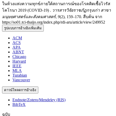
ในห้วงแห่งความทุกข์ภายใต้สถานการณ์ของโรคติดเชื้อไวรัส
โคโรนา 2019 (COVID-19) .
วารสารวิจัยราชภัฏกรุงเก่า สาขา
มนุษยศาสตร์และสังคมศาสตร์
,
9
(2), 159–170. สืบค้น จาก
https://so01.tci-thaijo.org/index.php/rdi-aru/article/view/249952
รูปแบบการอ้างอิงเพิ่มเติม
ACM
ACS
APA
ABNT
Chicago
Harvard
IEEE
MLA
Turabian
Vancouver
ดาวน์โหลดการอ้างอิง
Endnote/Zotero/Mendeley (RIS)
BibTeX
ฉบับ