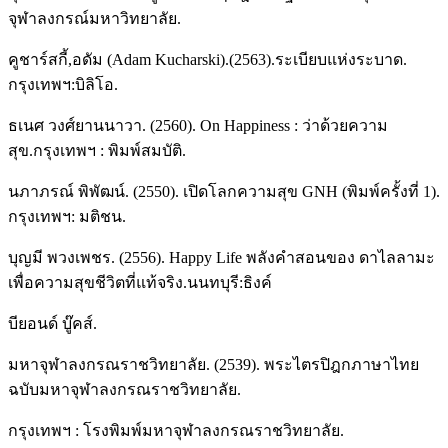
จุฬาลงกรณ์มหาวิทยาลัย.
คูชาร์สกี้,อดัม (Adam Kucharski).(2563).ระเบียบแห่งระบาด.
กรุงเทพฯ:บิลิโอ.
ธเนศ วงศ์ยานนาวา. (2560). On Happiness : ว่าด้วยความ
สุข.กรุงเทพฯ : พิมพ์สมบัติ.
นภาภรณ์ พิพัฒน์. (2550). เปิดโลกความสุข GNH (พิมพ์ครั้งที่ 1).
กรุงเทพฯ: มติชน.
บุญมี พวงเพชร. (2556). Happy Life พลังคำสอนของ ดาไลลามะ
เพื่อความสุขชีวิตที่แท้จริง.นนทบุรี:ธิงค์
บียอนด์ บู๊คส์.
มหาจุฬาลงกรณราชวิทยาลัย. (2539). พระไตรปิฎกภาษาไทย
ฉบับมหาจุฬาลงกรณราชวิทยาลัย.
กรุงเทพฯ : โรงพิมพ์มหาจุฬาลงกรณราชวิทยาลัย.