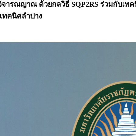
ิจารณญาณ ด้วยกลวิธี SQP2RS ร่วมกับเท
ัยเทคนิคลำปาง