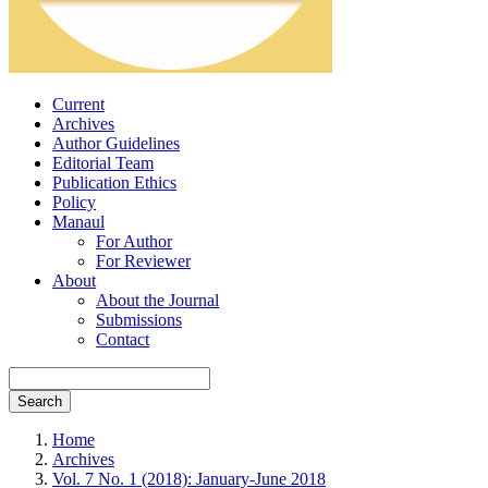
Current
Archives
Author Guidelines
Editorial Team
Publication Ethics
Policy
Manaul
For Author
For Reviewer
About
About the Journal
Submissions
Contact
Search
Home
Archives
Vol. 7 No. 1 (2018): January-June 2018