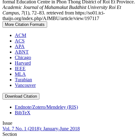
formal Education Centre in Phon Thong District of Roi Et Province.
Academic Journal of Mahamakut Buddhist University Roi Et
Campus
,
7
(1), 72–83. retrieved from https://so01.tci-
thaijo.org/index.php/AJMBU/article/view/197117
More Citation Formats
ACM
ACS
APA
ABNT
Chicago
Harvard
IEEE
MLA
Turabian
Vancouver
Download Citation
Endnote/Zotero/Mendeley (RIS)
BibTeX
Issue
Vol. 7 No. 1 (2018): January-June 2018
Section