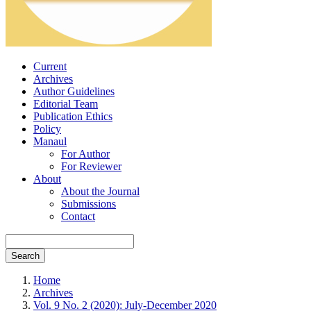
Current
Archives
Author Guidelines
Editorial Team
Publication Ethics
Policy
Manaul
For Author
For Reviewer
About
About the Journal
Submissions
Contact
Search
Home
Archives
Vol. 9 No. 2 (2020): July-December 2020