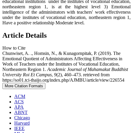
educational institutions under the institutes of vocational education,
northeastern region 1, is at the highest level 3) Emotional
intelligence of the administrators with teachers' work effectiveness
under the institutes of vocational education, northeastern region 1,
Have a positive relationship Moderate level.
Article Details
How to Cite
Chunwiset, A. ., Homsin, N., & Kunagornpitak, P. (2019). The
Emotional Quotient of Administrators Affecting Effectiveness in
Work of Teachers under the Institutes of Vocational Education,
Northeastern Region 1.
Academic Journal of Mahamakut Buddhist
University Roi Et Campus
,
9
(2), 460–473. retrieved from
https://so01.tci-thaijo.org/index.php/AJMBU/article/view/226554
More Citation Formats
ACM
ACS
APA
ABNT
Chicago
Harvard
IEEE