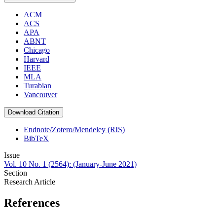
ACM
ACS
APA
ABNT
Chicago
Harvard
IEEE
MLA
Turabian
Vancouver
Download Citation
Endnote/Zotero/Mendeley (RIS)
BibTeX
Issue
Vol. 10 No. 1 (2564): (January-June 2021)
Section
Research Article
References