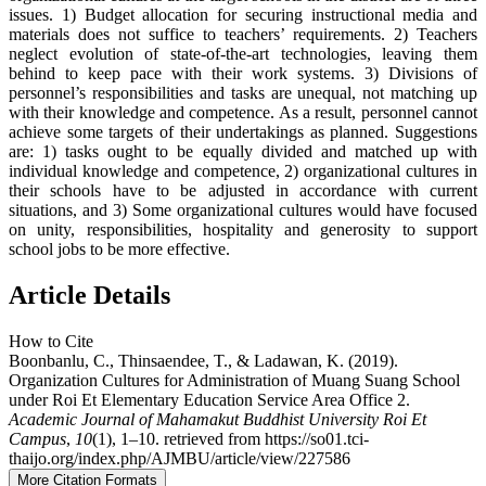
issues. 1) Budget allocation for securing instructional media and
materials does not suffice to teachers’ requirements. 2) Teachers
neglect evolution of state-of-the-art technologies, leaving them
behind to keep pace with their work systems. 3) Divisions of
personnel’s responsibilities and tasks are unequal, not matching up
with their knowledge and competence. As a result, personnel cannot
achieve some targets of their undertakings as planned. Suggestions
are: 1) tasks ought to be equally divided and matched up with
individual knowledge and competence, 2) organizational cultures in
their schools have to be adjusted in accordance with current
situations, and 3) Some organizational cultures would have focused
on unity, responsibilities, hospitality and generosity to support
school jobs to be more effective.
Article Details
How to Cite
Boonbanlu, C., Thinsaendee, T., & Ladawan, K. (2019).
Organization Cultures for Administration of Muang Suang School
under Roi Et Elementary Education Service Area Office 2.
Academic Journal of Mahamakut Buddhist University Roi Et
Campus
,
10
(1), 1–10. retrieved from https://so01.tci-
thaijo.org/index.php/AJMBU/article/view/227586
More Citation Formats