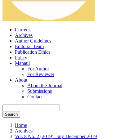
Current
Archives
Author Guidelines
Editorial Team
Publication Ethics
Policy
Manaul
For Author
For Reviewer
About
About the Journal
Submissions
Contact
Search
Home
Archives
Vol. 8 No. 2 (2019): July-December 2019