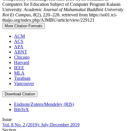
Computers for Education Subject of Computer Program Kalasin
University.
Academic Journal of Mahamakut Buddhist University
Roi Et Campus
,
8
(2), 220–228. retrieved from https://so01.tci-
thaijo.org/index.php/AJMBU/article/view/229121
More Citation Formats
ACM
ACS
APA
ABNT
Chicago
Harvard
IEEE
MLA
Turabian
Vancouver
Download Citation
Endnote/Zotero/Mendeley (RIS)
BibTeX
Issue
Vol. 8 No. 2 (2019): July-December 2019
Section