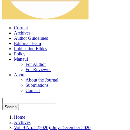
Current
Archives
Author Guidelines
Editorial Team
Publication Ethics
Policy
Manaul
For Author
For Reviewer
About
About the Journal
Submissions
Contact
Search
Home
Archives
Vol. 9 No. 2 (2020): July-December 2020