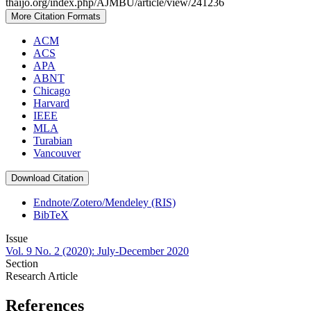
thaijo.org/index.php/AJMBU/article/view/241236
More Citation Formats
ACM
ACS
APA
ABNT
Chicago
Harvard
IEEE
MLA
Turabian
Vancouver
Download Citation
Endnote/Zotero/Mendeley (RIS)
BibTeX
Issue
Vol. 9 No. 2 (2020): July-December 2020
Section
Research Article
References