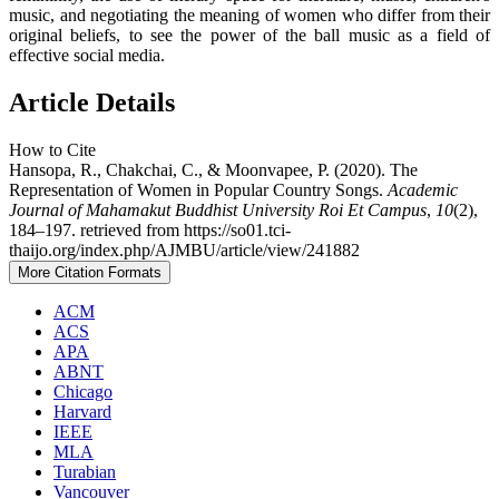
music, and negotiating the meaning of women who differ from their
original beliefs, to see the power of the ball music as a field of
effective social media.
Article Details
How to Cite
Hansopa, R., Chakchai, C., & Moonvapee, P. (2020). The
Representation of Women in Popular Country Songs.
Academic
Journal of Mahamakut Buddhist University Roi Et Campus
,
10
(2),
184–197. retrieved from https://so01.tci-
thaijo.org/index.php/AJMBU/article/view/241882
More Citation Formats
ACM
ACS
APA
ABNT
Chicago
Harvard
IEEE
MLA
Turabian
Vancouver