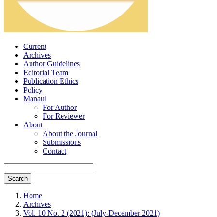
Current
Archives
Author Guidelines
Editorial Team
Publication Ethics
Policy
Manaul
For Author
For Reviewer
About
About the Journal
Submissions
Contact
Search
Home
Archives
Vol. 10 No. 2 (2021): (July-December 2021)