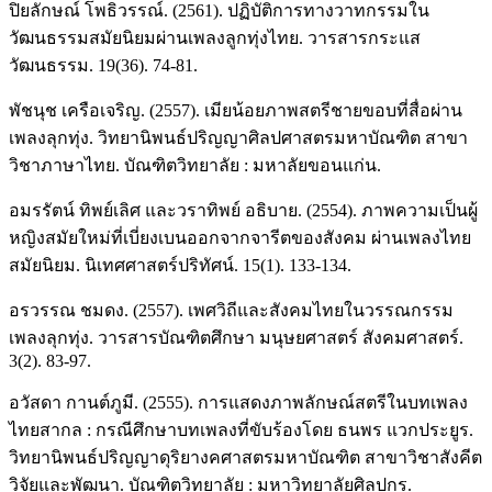
ปิยลักษณ์ โพธิวรรณ์. (2561). ปฏิบัติการทางวาทกรรมใน
วัฒนธรรมสมัยนิยมผ่านเพลงลูกทุ่งไทย. วารสารกระแส
วัฒนธรรม. 19(36). 74-81.
พัชนุช เครือเจริญ. (2557). เมียน้อยภาพสตรีชายขอบที่สื่อผ่าน
เพลงลุกทุ่ง. วิทยานิพนธ์ปริญญาศิลปศาสตรมหาบัณฑิต สาขา
วิชาภาษาไทย. บัณฑิตวิทยาลัย : มหาลัยขอนแก่น.
อมรรัตน์ ทิพย์เลิศ และวราทิพย์ อธิบาย. (2554). ภาพความเป็นผู้
หญิงสมัยใหม่ที่เบี่ยงเบนออกจากจารีตของสังคม ผ่านเพลงไทย
สมัยนิยม. นิเทศศาสตร์ปริทัศน์. 15(1). 133-134.
อรวรรณ ชมดง. (2557). เพศวิถีและสังคมไทยในวรรณกรรม
เพลงลุกทุ่ง. วารสารบัณฑิตศึกษา มนุษยศาสตร์ สังคมศาสตร์.
3(2). 83-97.
อวัสดา กานต์ภูมี. (2555). การแสดงภาพลักษณ์สตรีในบทเพลง
ไทยสากล : กรณีศึกษาบทเพลงที่ขับร้องโดย ธนพร แวกประยูร.
วิทยานิพนธ์ปริญญาดุริยางคศาสตรมหาบัณฑิต สาขาวิชาสังคีต
วิจัยและพัฒนา. บัณฑิตวิทยาลัย : มหาวิทยาลัยศิลปกร.