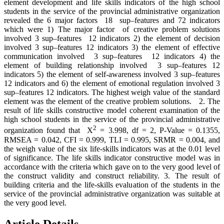
element development and life skills indicators of the high school
students in the service of the provincial administrative organization
revealed the 6 major factors 18 sup–features and 72 indicators
which were 1) The major factor of creative problem solutions
involved 3 sup–features 12 indicators 2) the element of decision
involved 3 sup–features 12 indicators 3) the element of effective
communication involved 3 sup–features 12 indicators 4) the
element of building relationship involved 3 sup–features 12
indicators 5) the element of self-awareness involved 3 sup–features
12 indicators and 6) the element of emotional regulation involved 3
sup–features 12 indicators. The highest weigh value of the standard
element was the element of the creative problem solutions. 2. The
result of life skills constructive model coherent examination of the
high school students in the service of the provincial administrative
2
organization found that X
= 3.998, df = 2, P-Value = 0.1355,
RMSEA = 0.042, CFI = 0.999, TLI = 0.995, SRMR = 0.004, and
the weigh value of the six life-skills indicators was at the 0.01 level
of significance. The life skills indicator constructive model was in
accordance with the criteria which gave on to the very good level of
the construct validity and construct reliability. 3. The result of
building criteria and the life-skills evaluation of the students in the
service of the provincial administrative organization was suitable at
the very good level.
Article Details