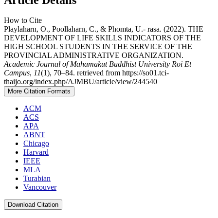
How to Cite
Playlaharn, O., Poollaharn, C., & Phomta, U.- rasa. (2022). THE
DEVELOPMENT OF LIFE SKILLS INDICATORS OF THE
HIGH SCHOOL STUDENTS IN THE SERVICE OF THE
PROVINCIAL ADMINISTRATIVE ORGANIZATION.
Academic Journal of Mahamakut Buddhist University Roi Et
Campus
,
11
(1), 70–84. retrieved from https://so01.tci-
thaijo.org/index.php/AJMBU/article/view/244540
More Citation Formats
ACM
ACS
APA
ABNT
Chicago
Harvard
IEEE
MLA
Turabian
Vancouver
Download Citation