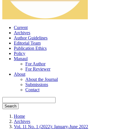
Current
Archives
Author Guidelines
Editorial Team
Publication Ethics
Policy
Manaul
For Author
For Reviewer
About
About the Journal
Submissions
Contact
Search
Home
Archives
Vol. 11 No. 1 (2022): January-June 2022