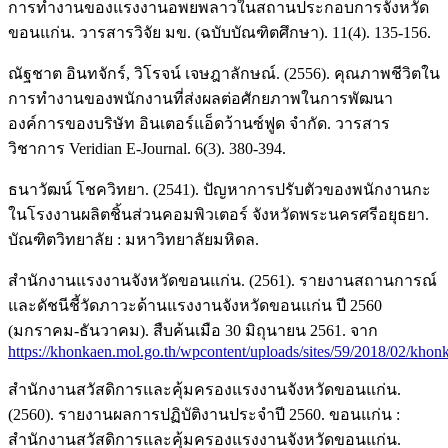
การทำงานของแรงงานอพยพลาวในสถานประกอบการจังหวัด
ขอนแก่น. วารสารวิจัย มข. (ฉบับบัณฑิตศึกษา). 11(4). 135-156.
ณัฐชาต อินทจักร์, วิโรจน์ เจษฎาลักษณ์. (2556). คุณภาพชีวิตใน
การทำงานของพนักงานที่ส่งผลต่อศักยภาพในการพัฒนา
องค์การของบริษัท อินเตอร์แอ็ดว้านซ์ฟูด จำกัด. วารสาร
วิชาการ Veridian E-Journal. 6(3). 380-394.
ธนาวัฒน์ โชควิทยา. (2541). ปัญหาการปรับตัวของพนักงานกะ
ในโรงงานผลิตชิ้นส่วนคอมพิวเตอร์ จังหวัดพระนครศรีอยุธยา.
บัณฑิตวิทยาลัย : มหาวิทยาลัยมหิดล.
สำนักงานแรงงานจังหวัดขอนแก่น. (2561). รายงานสถานการณ์
และดัชนีชี้วัดภาวะด้านแรงงานจังหวัดขอนแก่น ปี 2560
(มกราคม-ธันวาคม). สืบค้นเมือ 30 มิถุนายน 2561. จาก
https://khonkaen.mol.go.th/wpcontent/uploads/sites/59/2018/02/kho
สำนักงานสวัสดิการและคุ้มครองแรงงานจังหวัดขอนแก่น.
(2560). รายงานผลการปฏิบัติงานประจำปี 2560. ขอนแก่น :
สำนักงานสวัสดิการและคุ้มครองแรงงานจังหวัดขอนแก่น.