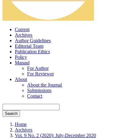
Current
Archives
Author Guidelines
Editorial Team
Publication Ethics
Policy
Manaul
For Author
For Reviewer
About
About the Journal
Submissions
Contact
Search
Home
Archives
Vol. 9 No. 2 (2020): July-December 2020