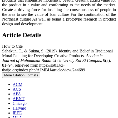
products that emphasize modernity, beauty, creating added value for
the product in a value and conforming to the needs of the market.
Create a driving force for instilling the consciousness of people in
the area to see the value of Isan culture For the continuation of the
Northeast culture As well as being a prototype research in product
design and development.
Article Details
How to Cite
Sahakun, T., & Sukna, S. (2019). Identity and Belief in Traditional
Mural Painting for Developing Creative Products.
Academic
Journal of Mahamakut Buddhist University Roi Et Campus
,
9
(2),
81–94. retrieved from https://so01.tci-
thaijo.org/index.php/AJMBU/article/view/244689
More Citation Formats
ACM
ACS
APA
ABNT
Chicago
Harvard
IEEE
MLA