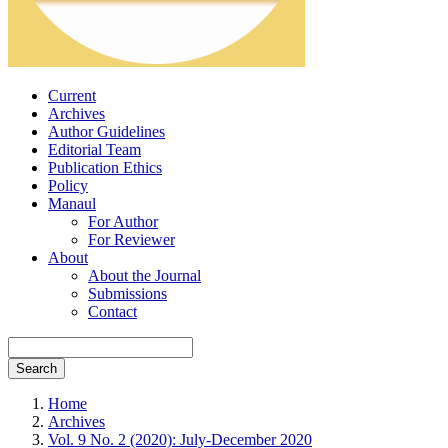
Current
Archives
Author Guidelines
Editorial Team
Publication Ethics
Policy
Manaul
For Author
For Reviewer
About
About the Journal
Submissions
Contact
Search
Home
Archives
Vol. 9 No. 2 (2020): July-December 2020