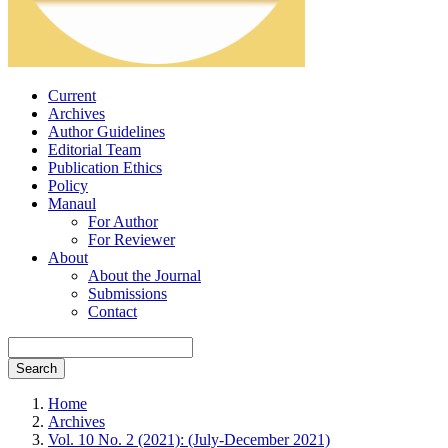
Current
Archives
Author Guidelines
Editorial Team
Publication Ethics
Policy
Manaul
For Author
For Reviewer
About
About the Journal
Submissions
Contact
Search
Home
Archives
Vol. 10 No. 2 (2021): (July-December 2021)