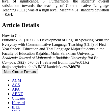
level of significance. 3. Furthermore, the students’ overall
satisfaction towards the teaching of Communicative Language
Teaching (CLT) was at a high level, Mean= 4.31, standard deviation
= 0.64.
Article Details
How to Cite
Puttidirok, A. (2021). A Development of English Speaking Skills for
Everyday with Communicative Language Teaching (CLT) of First
Year Special Education and Thai Language Major Students in the
Faculty of Education Rajabhat Maha Sarakham University.
Academic Journal of Mahamakut Buddhist University Roi Et
Campus
,
10
(2), 570–581. retrieved from https://so01.tci-
thaijo.org/index.php/AJMBU/article/view/246078
More Citation Formats
ACM
ACS
APA
ABNT
Chicago
Harvard
IEEE