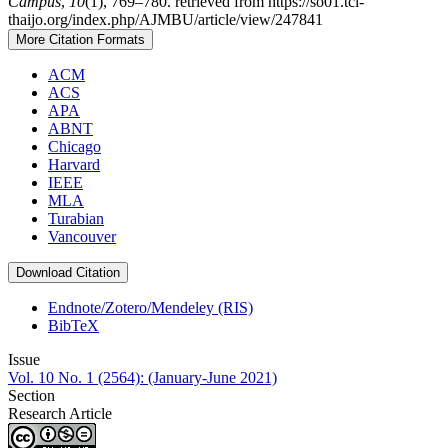
Campus
,
10
(1), 769–780. retrieved from https://so01.tci-
thaijo.org/index.php/AJMBU/article/view/247841
More Citation Formats
ACM
ACS
APA
ABNT
Chicago
Harvard
IEEE
MLA
Turabian
Vancouver
Download Citation
Endnote/Zotero/Mendeley (RIS)
BibTeX
Issue
Vol. 10 No. 1 (2564): (January-June 2021)
Section
Research Article