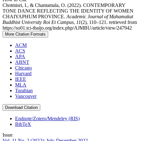
Chotmisri, I., & Chantamala, O. (2022). CONTEMPORARY
TONE DANCE REFLECTING THE IDENTITY OF WOMEN
CHAIYAPHUM PROVINCE.
Academic Journal of Mahamakut
Buddhist University Roi Et Campus
,
11
(2), 110–121. retrieved from
https://so01.tci-thaijo.org/index.php/AJMBU/article/view/247942
More Citation Formats
ACM
ACS
APA
ABNT
Chicago
Harvard
IEEE
MLA
Turabian
Vancouver
Download Citation
Endnote/Zotero/Mendeley (RIS)
BibTeX
Issue
Vol. 11 No. 2 (2022): July-December 2022