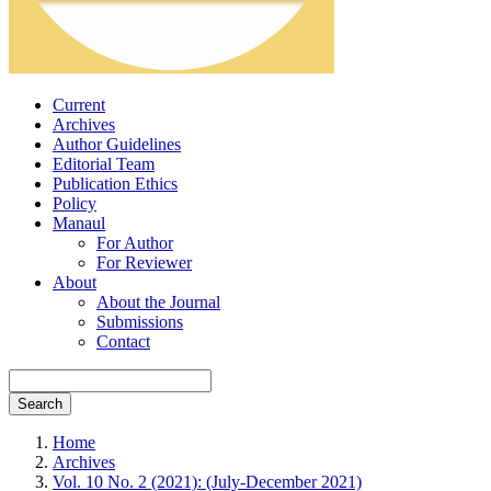
Current
Archives
Author Guidelines
Editorial Team
Publication Ethics
Policy
Manaul
For Author
For Reviewer
About
About the Journal
Submissions
Contact
Search
Home
Archives
Vol. 10 No. 2 (2021): (July-December 2021)