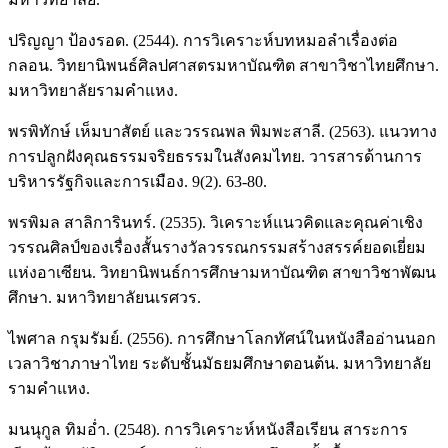
ปริญญา ป้องรอด. (2544). การวิเคราะห์บทหมอลำเรื่องต่อ
กลอน. วิทยานิพนธ์ศิลปศาสตรมหาบัณฑิต สาขาวิชาไทยศึกษา.
มหาวิทยาลัยรามคำแหง.
พรพิทักษ์ เห็มบาสัตย์ และวรรณพล พิมพะสาลี. (2563). แนวทาง
การปลูกฝังคุณธรรมจริยธรรมในสังคมไทย. วารสารด้านการ
บริหารรัฐกิจและการเมือง. 9(2). 63-80.
พรพิมล สาลิการินทร์. (2535). วิเคราะห์แนวคิดและคุณค่าเชิง
วรรณศิลป์ของเรื่องสั้นรางวัลวรรณกรรมสร้างสรรค์ยอดเยี่ยม
แห่งอาเซียน. วิทยานิพนธ์การศึกษามหาบัณฑิต สาขาวิชาพัฒน
ศึกษา. มหาวิทยาลัยนเรศวร.
ไพศาล กรุมรัมย์. (2556). การศึกษาโลกทัศน์ในหนังสืออ่านนอก
เวลาวิชาภาษาไทย ระดับชั้นมัธยมศึกษาตอนต้น. มหาวิทยาลัย
รามคำแหง.
มนนุกูล ทิมอ่ำ. (2548). การวิเคราะห์หนังสือเรียน สาระการ