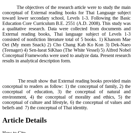
The objectives of the research article were to study the main
conceptual of External reading books for Thai Language subject
toward lower secondary school, Levels 1-3. Following the Basic
Education Core Curriculum B.E. 2551 (A.D. 2008). This study was
a qualitative research. Data were collected from documents and
External reading books, Thai language subject of Levels 1-3
consisted of nonfiction literature total of 5 books. 1) Khanom Mae
Oei (My mom Snack) 2) Cho Chang Kab Ko Kon 3) Dek-Naeo
(Teenager) 4) Sen-lueat SiKhao (The White Vessel) 5) Alfred Nobel
Conceptual Frameworks were used to analyze data. Present research
results in analytical description form.
The result show that External reading books provided main
conceptual to readers as follow: 1) the conceptual of family, 2) the
conceptual of education, 3) the conceptual of natural and
environment, 4) the conceptual of morality and ethics, 5) the
conceptual of culture and lifestyle, 6) the conceptual of values ​​and
beliefs and 7) the conceptual of Thai identity.
Article Details
How to Cite