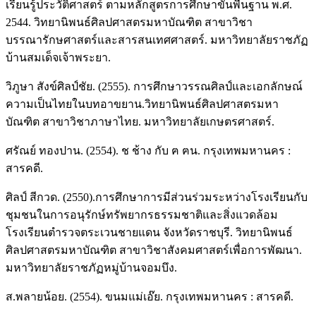
เรียนรู้ประวัติศาสตร์ ตามหลักสูตรการศึกษาขั้นพื้นฐาน พ.ศ.
2544. วิทยานิพนธ์ศิลปศาสตรมหาบัณฑิต สาขาวิชา
บรรณารักษศาสตร์และสารสนเทศศาสตร์. มหาวิทยาลัยราชภัฏ
บ้านสมเด็จเจ้าพระยา.
วิภูษา สังข์ศิลป์ชัย. (2555). การศึกษาวรรณศิลป์และเอกลักษณ์
ความเป็นไทยในบทอาขยาน.วิทยานิพนธ์ศิลปศาสตรมหา
บัณฑิต สาขาวิชาภาษาไทย. มหาวิทยาลัยเกษตรศาสตร์.
ศรัณย์ ทองปาน. (2554). ช ช้าง กับ ฅ ฅน. กรุงเทพมหานคร :
สารคดี.
ศิลป์ สีกวด. (2550).การศึกษาการมีส่วนร่วมระหว่างโรงเรียนกับ
ชุมชนในการอนุรักษ์ทรัพยากรธรรมชาติและสิ่งแวดล้อม
โรงเรียนตำรวจตระเวนชายแดน จังหวัดราชบุรี. วิทยานิพนธ์
ศิลปศาสตรมหาบัณฑิต สาขาวิชาสังคมศาสตร์เพื่อการพัฒนา.
มหาวิทยาลัยราชภัฏหมู่บ้านจอมบึง.
ส.พลายน้อย. (2554). ขนมแม่เอ๊ย. กรุงเทพมหานคร : สารคดี.