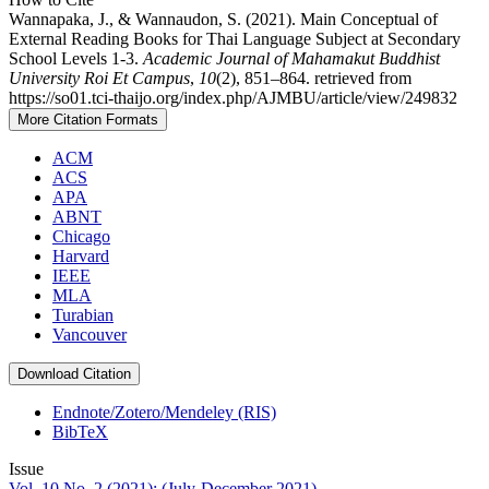
Wannapaka, J., & Wannaudon, S. (2021). Main Conceptual of
External Reading Books for Thai Language Subject at Secondary
School Levels 1-3.
Academic Journal of Mahamakut Buddhist
University Roi Et Campus
,
10
(2), 851–864. retrieved from
https://so01.tci-thaijo.org/index.php/AJMBU/article/view/249832
More Citation Formats
ACM
ACS
APA
ABNT
Chicago
Harvard
IEEE
MLA
Turabian
Vancouver
Download Citation
Endnote/Zotero/Mendeley (RIS)
BibTeX
Issue
Vol. 10 No. 2 (2021): (July-December 2021)