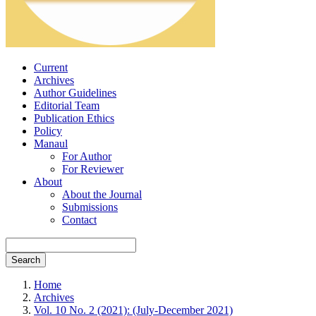
Current
Archives
Author Guidelines
Editorial Team
Publication Ethics
Policy
Manaul
For Author
For Reviewer
About
About the Journal
Submissions
Contact
Search
Home
Archives
Vol. 10 No. 2 (2021): (July-December 2021)