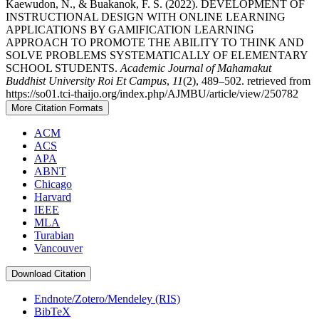
Kaewudon, N., & Buakanok, F. S. (2022). DEVELOPMENT OF
INSTRUCTIONAL DESIGN WITH ONLINE LEARNING
APPLICATIONS BY GAMIFICATION LEARNING
APPROACH TO PROMOTE THE ABILITY TO THINK AND
SOLVE PROBLEMS SYSTEMATICALLY OF ELEMENTARY
SCHOOL STUDENTS.
Academic Journal of Mahamakut
Buddhist University Roi Et Campus
,
11
(2), 489–502. retrieved from
https://so01.tci-thaijo.org/index.php/AJMBU/article/view/250782
More Citation Formats
ACM
ACS
APA
ABNT
Chicago
Harvard
IEEE
MLA
Turabian
Vancouver
Download Citation
Endnote/Zotero/Mendeley (RIS)
BibTeX