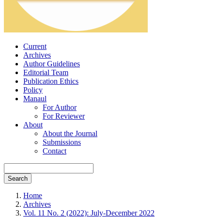
Current
Archives
Author Guidelines
Editorial Team
Publication Ethics
Policy
Manaul
For Author
For Reviewer
About
About the Journal
Submissions
Contact
Search
Home
Archives
Vol. 11 No. 2 (2022): July-December 2022