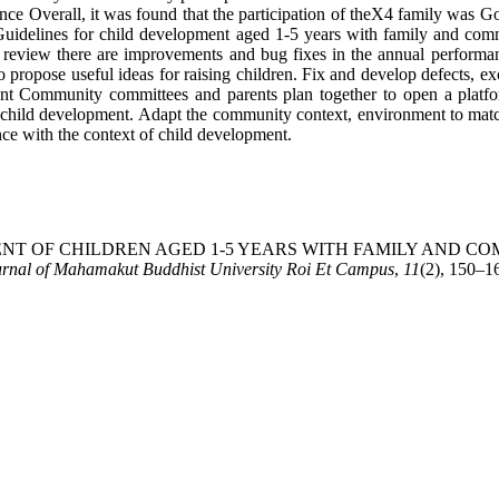
ce Overall, it was found that the participation of theX4 family was 
3. Guidelines for child development aged 1-5 years with family and c
 review there are improvements and bug fixes in the annual performance
o propose useful ideas for raising children. Fix and develop defects, 
ment Community committees and parents plan together to open a platfor
 child development. Adapt the community context, environment to matc
e with the context of child development.
MENT OF CHILDREN AGED 1-5 YEARS WITH FAMILY AND C
rnal of Mahamakut Buddhist University Roi Et Campus
,
11
(2), 150–16