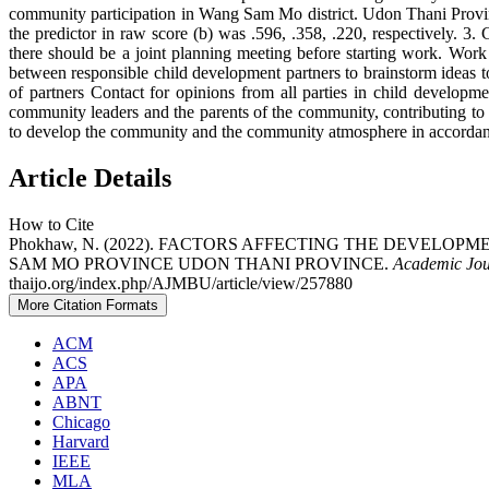
community participation in Wang Sam Mo district. Udon Thani Provin
the predictor in raw score (b) was .596, .358, .220, respectively. 
there should be a joint planning meeting before starting work. Work
between responsible child development partners to brainstorm ideas t
of partners Contact for opinions from all parties in child develop
community leaders and the parents of the community, contributing to
to develop the community and the community atmosphere in accordanc
Article Details
How to Cite
Phokhaw, N. (2022). FACTORS AFFECTING THE DEVELOP
SAM MO PROVINCE UDON THANI PROVINCE.
Academic Jou
thaijo.org/index.php/AJMBU/article/view/257880
More Citation Formats
ACM
ACS
APA
ABNT
Chicago
Harvard
IEEE
MLA