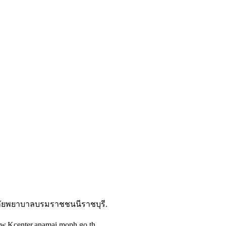
ยาลัยพยาบาลบรมราชชนนีราชบุรี.
w.Kcenter.anamai.moph.go.th