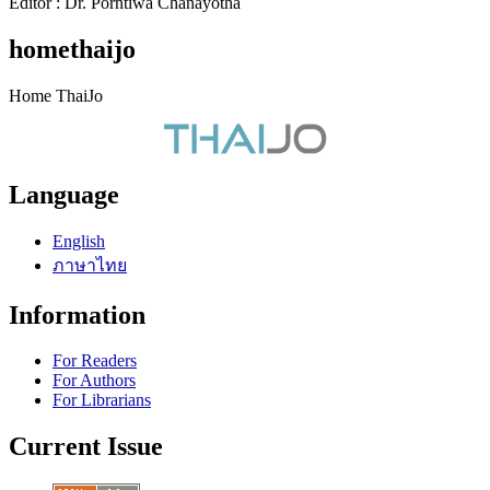
Editor : Dr. Porntiwa Chanayotha
homethaijo
Home ThaiJo
Language
English
ภาษาไทย
Information
For Readers
For Authors
For Librarians
Current Issue