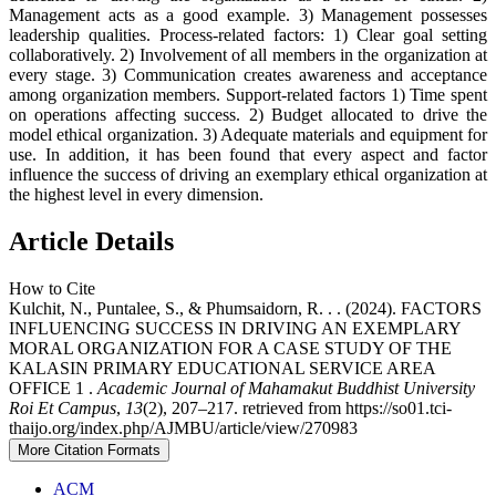
Management acts as a good example. 3) Management possesses
leadership qualities. Process-related factors: 1) Clear goal setting
collaboratively. 2) Involvement of all members in the organization at
every stage. 3) Communication creates awareness and acceptance
among organization members. Support-related factors 1) Time spent
on operations affecting success. 2) Budget allocated to drive the
model ethical organization. 3) Adequate materials and equipment for
use. In addition, it has been found that every aspect and factor
influence the success of driving an exemplary ethical organization at
the highest level in every dimension.
Article Details
How to Cite
Kulchit, N., Puntalee, S., & Phumsaidorn, R. . . (2024). FACTORS
INFLUENCING SUCCESS IN DRIVING AN EXEMPLARY
MORAL ORGANIZATION FOR A CASE STUDY OF THE
KALASIN PRIMARY EDUCATIONAL SERVICE AREA
OFFICE 1 .
Academic Journal of Mahamakut Buddhist University
Roi Et Campus
,
13
(2), 207–217. retrieved from https://so01.tci-
thaijo.org/index.php/AJMBU/article/view/270983
More Citation Formats
ACM