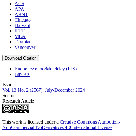
ACS
APA
ABNT
Chicago
Harvard
IEEE
MLA
Turabian
Vancouver
Download Citation
Endnote/Zotero/Mendeley (RIS)
BibTeX
Issue
Vol. 13 No. 2 (2567): July-December 2024
Section
Research Article
This work is licensed under a
Creative Commons Attribution-
NonCommercial-NoDerivatives 4.0 International License
.