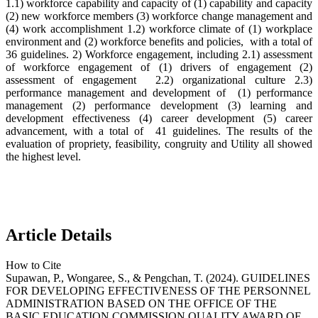
1.1) workforce capability and capacity of (1) capability and capacity
(2) new workforce members (3) workforce change management and
(4) work accomplishment 1.2) workforce climate of (1) workplace
environment and (2) workforce benefits and policies, with a total of
36 guidelines. 2) Workforce engagement, including 2.1) assessment
of workforce engagement of (1) drivers of engagement (2)
assessment of engagement 2.2) organizational culture 2.3)
performance management and development of (1) performance
management (2) performance development (3) learning and
development effectiveness (4) career development (5) career
advancement, with a total of 41 guidelines. The results of the
evaluation of propriety, feasibility, congruity and Utility all showed
the highest level.
Article Details
How to Cite
Supawan, P., Wongaree, S., & Pengchan, T. (2024). GUIDELINES
FOR DEVELOPING EFFECTIVENESS OF THE PERSONNEL
ADMINISTRATION BASED ON THE OFFICE OF THE
BASIC EDUCATION COMMISSION QUALITY AWARD OF