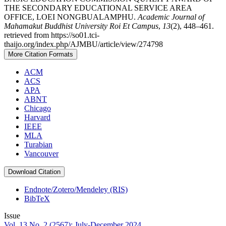
THE SECONDARY EDUCATIONAL SERVICE AREA
OFFICE, LOEI NONGBUALAMPHU.
Academic Journal of
Mahamakut Buddhist University Roi Et Campus
,
13
(2), 448–461.
retrieved from https://so01.tci-
thaijo.org/index.php/AJMBU/article/view/274798
More Citation Formats
ACM
ACS
APA
ABNT
Chicago
Harvard
IEEE
MLA
Turabian
Vancouver
Download Citation
Endnote/Zotero/Mendeley (RIS)
BibTeX
Issue
Vol. 13 No. 2 (2567): July-December 2024