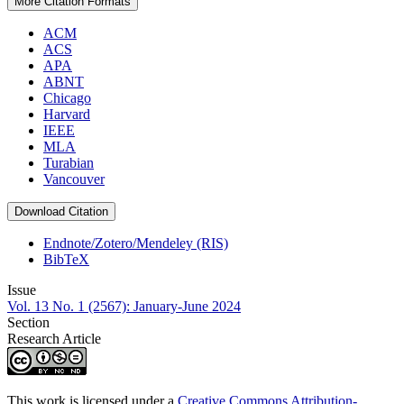
More Citation Formats
ACM
ACS
APA
ABNT
Chicago
Harvard
IEEE
MLA
Turabian
Vancouver
Download Citation
Endnote/Zotero/Mendeley (RIS)
BibTeX
Issue
Vol. 13 No. 1 (2567): January-June 2024
Section
Research Article
This work is licensed under a
Creative Commons Attribution-