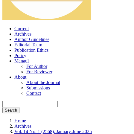
Current
Archives
Author Guidelines
Editorial Team
Publication Ethics
Policy
Manaul
For Author
For Reviewer
About
About the Journal
Submissions
Contact
Search
Home
Archives
Vol. 14 No. 1 (2568): January-June 2025