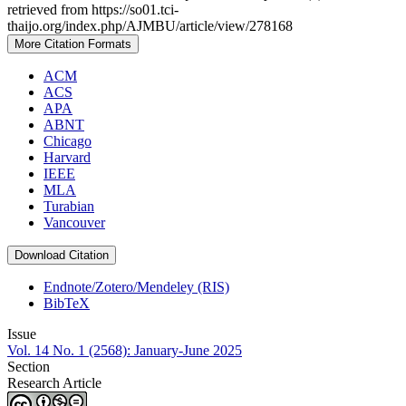
retrieved from https://so01.tci-
thaijo.org/index.php/AJMBU/article/view/278168
More Citation Formats
ACM
ACS
APA
ABNT
Chicago
Harvard
IEEE
MLA
Turabian
Vancouver
Download Citation
Endnote/Zotero/Mendeley (RIS)
BibTeX
Issue
Vol. 14 No. 1 (2568): January-June 2025
Section
Research Article