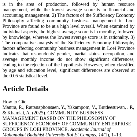
is in the area of production, followed by human resource
management, while the lowest average score is in financial and
accounting management. 2) The factors of the Sufficiency Economy
Philosophy affecting community business management in Loei
Province are found to be at a high level overall. When examined by
individual aspects, the highest average score is in morality, followed
by knowledge, whereas the lowest average score is in rationality. 3)
The comparative analysis of the Sufficiency Economy Philosophy
factors affecting community business management in Loei Province
indicates that respondents' gender, marital status, occupation, and
average monthly income do not show significant differences,
leading to the rejection of the hypothesis. However, when classified
by age and education level, significant differences are observed at
the 0.05 statistical level.
Article Details
How to Cite
Mantra, R., Rattanaphonsaen, Y., Yakampom, V., Butdeesuwan, . P.,
& Khamlai, A. (2025). COMMUNITY BUSINESS
MANAGEMENT BASED ON THE PHILOSOPHY OF
SUFFICIENCY ECONOMY OF COMMUNITY ENTERPRISE
GROUPS IN LOEI PROVINCE.
Academic Journal of
Mahamakut Buddhist University Roi Et Campus
,
14
(1), 1–13.