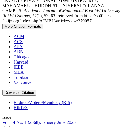
LEVEL IN EDUCATIONAL ADMINISTRATION,
MAHAMAKUT BUDDHIST UNIVERSITY LANNA
CAMPUS.
Academic Journal of Mahamakut Buddhist University
Roi Et Campus
,
14
(1), 53–63. retrieved from https://so01.tci-
thaijo.org/index.php/AJMBU/article/view/279057
More Citation Formats
ACM
ACS
APA
ABNT
Chicago
Harvard
IEEE
MLA
Turabian
Vancouver
Download Citation
Endnote/Zotero/Mendeley (RIS)
BibTeX
Issue
Vol. 14 No. 1 (2568): January-June 2025