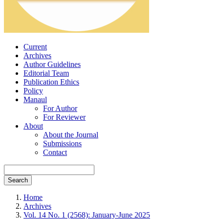
Current
Archives
Author Guidelines
Editorial Team
Publication Ethics
Policy
Manaul
For Author
For Reviewer
About
About the Journal
Submissions
Contact
Search
Home
Archives
Vol. 14 No. 1 (2568): January-June 2025