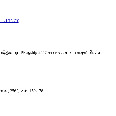
ide/1/1/275)
ผู้สูงอายุ(PPFlagship-2557 กระทรวงสาธารณสุข). สืบค้น
คม) 2562, หน้า 159-178.