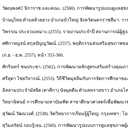
วัฒนพงศ นิราราช และคณะ. (2560). การพัฒนารูปแบบดูแลสุข
บ้านบุไทย ตำบลห้วยยาง อำเภอบัวใหญ่ จังหวัดนครราชสีมา. 
วิพรรณ ประจวบเหมาะ.(2555). รายงานประจำปี สถานการณ์ผู้สูงอา
ศศิกาจญจน์ สกุลปัญญวัฒน์. (2557). พฤติกรรมส่งเสริมสุขภาพขอ
(ก.ย. - ธ.ค. 2557), หน้า 353-360.
ศักรินทร์ ชนประชา. (2562). การพัฒนาหลักสูตรเสริมสร้างคุณภาพ
ศรีสุดา ไชยวิจารณ์. (2553). วิถีชีวิตมุสลิมกับการจัดการศึกษาข
อิสลามประจำมัสยิด (ตาดีกา) นัจมุดดีน ตำบลทรายขาว อำเภอโคกโ
วิทยานิพนธ์ การศึกษามหาบัณฑิต สาขาศึกษาศาสตร์เพื่อพัฒนา
สุวัฒน์ วัฒนวงศ์. (2538). จิตวิทยาการเรียนรู้ผู้ใหญ่. กรุงเทพฯ : โ
สุวิมลรัตน์ รอบรู้เจน. (2560). การพัฒนารูปแบบการดูแลสุขภาพผู้