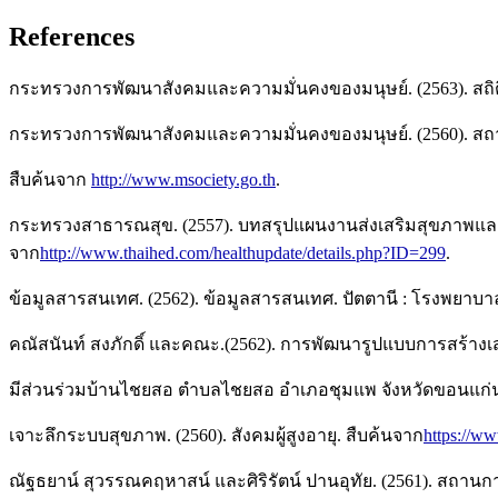
References
กระทรวงการพัฒนาสังคมและความมั่นคงของมนุษย์. (2563). สถิติ
กระทรวงการพัฒนาสังคมและความมั่นคงของมนุษย์. (2560). สถา
สืบค้นจาก
http://www.msociety.go.th
.
กระทรวงสาธารณสุข. (2557). บทสรุปแผนงานส่งเสริมสุขภาพและป้อง
จาก
http://www.thaihed.com/healthupdate/details.php?ID=299
.
ข้อมูลสารสนเทศ. (2562). ข้อมูลสารสนเทศ. ปัตตานี : โรงพยาบ
คณัสนันท์ สงภักดิ์ และคณะ.(2562). การพัฒนารูปแบบการสร้างเส
มีส่วนร่วมบ้านไชยสอ ตําบลไชยสอ อําเภอชุมแพ จังหวัดขอนแก่น.
เจาะลึกระบบสุขภาพ. (2560). สังคมผู้สูงอายุ. สืบค้นจาก
https://w
ณัฐธยาน์ สุวรรณคฤหาสน์ และศิริรัตน์ ปานอุทัย. (2561). สถาน