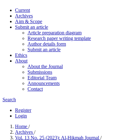
Current
Archives
Aim & Scope
Submit an article
Article preparation diagram
Research paper writing template
Author details form
Submit an article
Ethics
About
About the Journal
Submissions
Editorial Team
Announcements
Contact
Search
Register
Login
Home
/
Archives
/
Vol. 13 No. 25 (2023): Al-Hikmah Journal
/