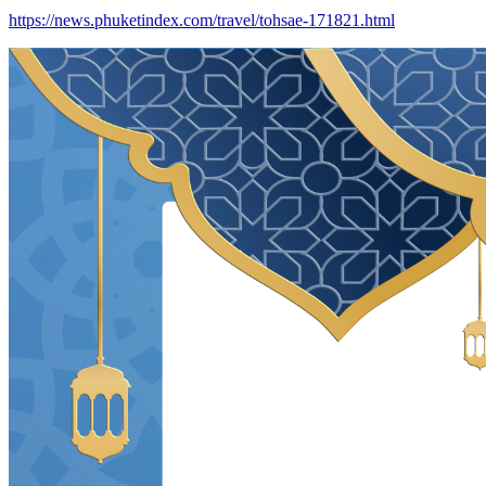
https://news.phuketindex.com/travel/tohsae-171821.html