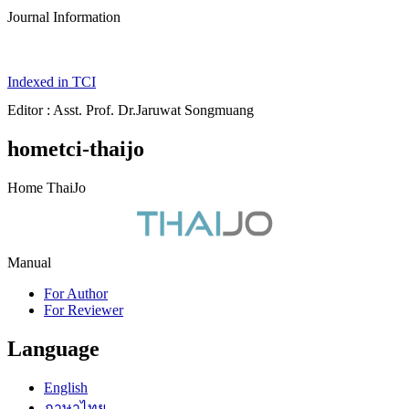
Journal Information
Indexed in TCI
Editor : Asst. Prof. Dr.Jaruwat Songmuang
hometci-thaijo
Home ThaiJo
Manual
For Author
For Reviewer
Language
English
ภาษาไทย