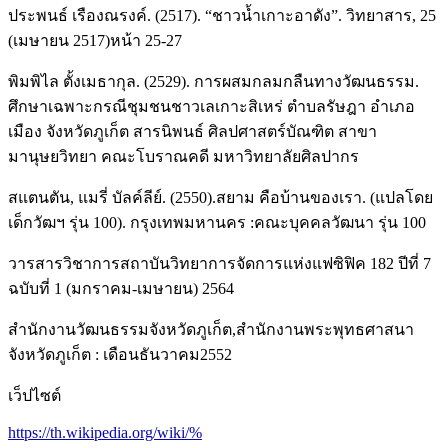
ประพนธ์ เรืองณรงค์. (2517). “ชาวน้ำเกาะอาดัง”. วิทยาสาร, 25
(เมษายน 2517)หน้า 25-27
พิมพิไล ตั้งเมธากุล. (2529). การผสมกลมกลืนทางวัฒนธรรม.
ศึกษาเฉพาะกรณีชุมชนชาวเลเกาะสิเหร่ ตำบลรัษฎา อำเภอ
เมือง จังหวัดภูเก็ต สารนิพนธ์ ศิลปศาสตร์บัณฑิต สาขา
มานุษยวิทยา คณะโบราณคดี มหาวิทยาลัยศิลปากร
สแตนตัน, แมรี่ บัลค์ลีย์. (2550).สยาม คือบ้านของเรา. (แปลโดย
เด็กวัฒฯ รุ่น 100). กรุงเทพมหานคร :คณะบุคคลวัฒนา รุ่น 100
วารสารวิชาการสถาบันวิทยาการจัดการแห่งแฟซิฟิค 182 ปีที่ 7
ฉบับที่ 1 (มกราคม-เมษายน) 2564
สำนักงานวัฒนธรรมจังหวัดภูเก็ต,สำนักงานพระพุทธศาสนา
จังหวัดภูเก็ต : เดือนธันวาคม2552
เว็ปไซต์
https://th.wikipedia.org/wiki/%