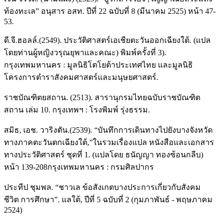
ท้องทะเล” อนุสาร อสท. ปีที่ 22 ฉบับที่ 8 (มีนาคม 2525) หน้า 47-
53.
ดี.จี.ฮอลล์.(2549). ประวัติศาสตร์เอเชียตะวันออกเฉียงใต้. (แปล
โดยท่านผู้หญิงวรุณยุพาและคณะ) พิมพ์ครั้งที่ 3).
กรุงเทพมหานคร : มูลนิธิโตโยต้าประเทศไทย และมูลนิธิ
โครงการตำราสังคมศาสตร์และมนุษยศาสตร์.
ราชบัณฑิตยสถาน. (2513). สารานุกรมไทยฉบับราชบัณฑิต
สถาน เล่ม 10. กรุงเทพฯ : โรงพิมพ์ รุ่งธรรม.
สมิธ, เอช. วาริงตัน.(2539). “บันทึกการเดินทางไปยังบางจังหวัด
ทางภาคตะวันตกเฉียงใต้,”ในรวมเรื่องแปล หนังสือและเอกสาร
ทางประวัติศาสตร์ ชุดที่ 1. (แปลโดย ธนัญญา ทองซ้อนกลีบ)
หน้า 139-208กรุงเทพมหานคร : กรมศิลปากร
ประทีป ชุมพล. “ชาวเล ข้อสังเกตบางประการเกี่ยวกับสังคม
ชีวิต การศึกษา”. แลใต้, ปีที่ 5 ฉบับที่ 2 (กุมภาพันธ์ - พฤษภาคม
2524)