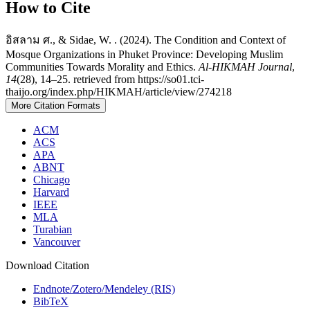
How to Cite
อิสลาม ศ., & Sidae, W. . (2024). The Condition and Context of
Mosque Organizations in Phuket Province: Developing Muslim
Communities Towards Morality and Ethics.
Al-HIKMAH Journal
,
14
(28), 14–25. retrieved from https://so01.tci-
thaijo.org/index.php/HIKMAH/article/view/274218
More Citation Formats
ACM
ACS
APA
ABNT
Chicago
Harvard
IEEE
MLA
Turabian
Vancouver
Download Citation
Endnote/Zotero/Mendeley (RIS)
BibTeX