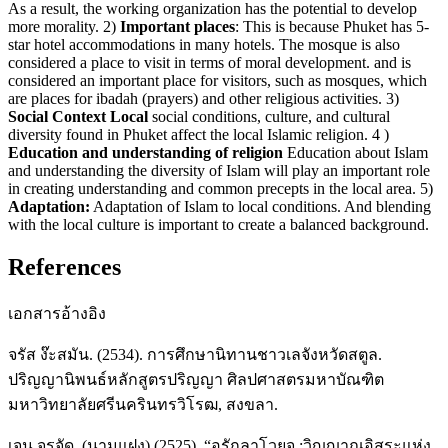
As a result, the working organization has the potential to develop
more morality. 2)
Important places
: This is because Phuket has 5-
star hotel accommodations in many hotels. The mosque is also
considered a place to visit in terms of moral development. and is
considered an important place for visitors, such as mosques, which
are places for ibadah (prayers) and other religious activities. 3)
Social Context Local
social conditions, culture, and cultural
diversity found in Phuket affect the local Islamic religion. 4 )
Education and understanding of religion
Education about Islam
and understanding the diversity of Islam will play an important role
in creating understanding and common precepts in the local area. 5)
Adaptation:
Adaptation of Islam to local conditions. And blending
with the local culture is important to create a balanced background.
References
เอกสารอ้างอิง
จรัส ง๊ะสมัน. (2534). การศึกษานิทานชาวเลจังหวัดสตูล.
ปริญญานิพนธ์หลักสูตรปริญญา ศิลปศาสตรมหาบัณฑิต
มหาวิทยาลัยศรีนครินทรวิโรฒ, สงขลา.
เจน จรจัด. (นามแฝง) (2525). “อูรักลาโวยจ ;วิญญาณอิสระแห่ง