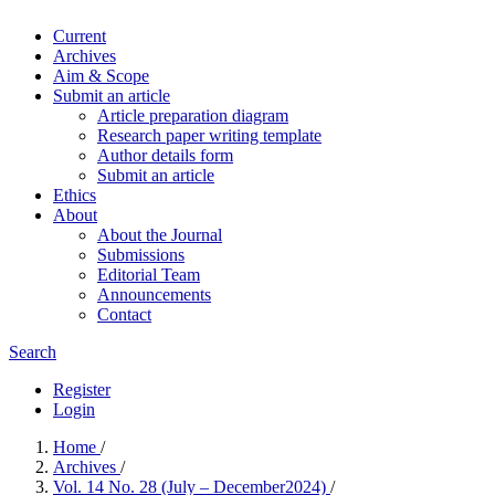
Current
Archives
Aim & Scope
Submit an article
Article preparation diagram
Research paper writing template
Author details form
Submit an article
Ethics
About
About the Journal
Submissions
Editorial Team
Announcements
Contact
Search
Register
Login
Home
/
Archives
/
Vol. 14 No. 28 (July – December2024)
/