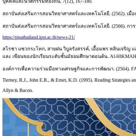
บุคคลและนวัตกรรมท้องถิ่น, 7(12), 167-180.
สถาบันส่งเสริมการสอนวิทยาศาสตร์และเทคโนโลยี. (2562). เมื่อ
สถาบันส่งเสริมการสอนวิทยาศาสตร์และเทคโนโลยี. (2566). การปร
https://pisathailand.ipst.ac.th/news-21/
สโรชา แซวกระโทก, สายฝน วิบูลรังสรรค์, เอื้อมพร หลินเจริญ 
และ เขียนของนักเรียนระดับชั้นมัธยมศึกษาตอนต้น. Al-HIKMAH Jo
องค์การเพื่อความร่วมมือทางเศรษฐกิจและการพัฒนา. (2564). F
Tierney, R.J., John E.R., & Ernet, K.D. (1995). Reading Strategies an
Allyn & Bacon.