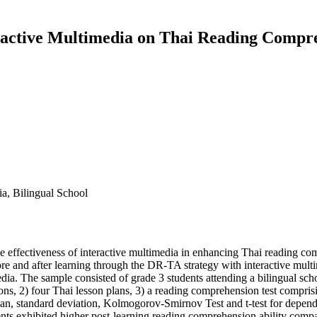
eractive Multimedia on Thai Reading Compr
ia, Bilingual School
he effectiveness of interactive multimedia in enhancing Thai reading com
e and after learning through the DR-TA strategy with interactive multime
dia. The sample consisted of grade 3 students attending a bilingual sc
ons, 2) four Thai lesson plans, 3) a reading comprehension test comprisi
mean, standard deviation, Kolmogorov-Smirnov Test and t-test for depend
nts exhibited higher post-learning reading comprehension ability compared