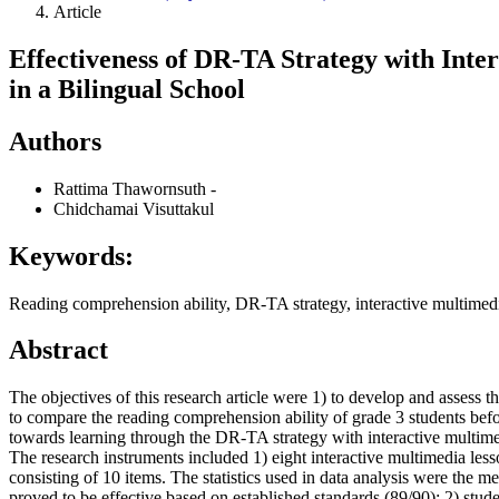
Article
Effectiveness of DR-TA Strategy with Int
in a Bilingual School
Authors
Rattima Thawornsuth
-
Chidchamai Visuttakul
Keywords:
Reading comprehension ability, DR-TA strategy, interactive multimed
Abstract
The objectives of this research article were 1) to develop and assess t
to compare the reading comprehension ability of grade 3 students befor
towards learning through the DR-TA strategy with interactive multime
The research instruments included 1) eight interactive multimedia less
consisting of 10 items. The statistics used in data analysis were the 
proved to be effective based on established standards (89/90); 2) stude