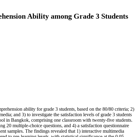
ehension Ability among Grade 3 Students
prehension ability for grade 3 students, based on the 80/80 criteria; 2)
dia; and 3) to investigate the satisfaction levels of grade 3 students
hool in Bangkok, comprising one classroom with twenty-five students.
ng 20 multiple-choice questions, and 4) a satisfaction questionnaire
ent samples. The findings revealed that 1) interactive multimedia
 to pre-learning levels, with statistical significance at the 0.05