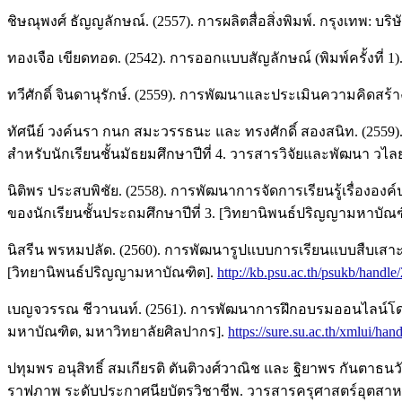
ชิษณุพงศ์ ธัญญลักษณ์. (2557). การผลิตสื่อสิ่งพิมพ์. กรุงเทพ: บริ
ทองเจือ เขียดทอด. (2542). การออกแบบสัญลักษณ์ (พิมพ์ครั้งที่ 1)
ทวีศักดิ์ จินดานุรักษ์. (2559). การพัฒนาและประเมินความคิดสร้
ทัศนีย์ วงค์นรา กนก สมะวรรธนะ และ ทรงศักดิ์ สองสนิท. (255
สำหรับนักเรียนชั้นมัธยมศึกษาปีที่ 4. วารสารวิจัยและพัฒนา วไ
นิติพร ประสบพิชัย. (2558). การพัฒนาการจัดการเรียนรู้เรื่องอ
ของนักเรียนชั้นประถมศึกษาปีที่ 3. [วิทยานิพนธ์ปริญญามหาบัณ
นิสรีน พรหมปลัด. (2560). การพัฒนารูปแบบการเรียนแบบสืบเสาะ
[วิทยานิพนธ์ปริญญามหาบัณฑิต].
http://kb.psu.ac.th/psukb/handl
เบญจวรรณ ชีวานนท์. (2561). การพัฒนาการฝึกอบรมออนไลน์โดยใช้เ
มหาบัณฑิต, มหาวิทยาลัยศิลปากร].
https://sure.su.ac.th/xmlui/h
ปทุมพร อนุสิทธิ์ สมเกียรติ ตันติวงศ์วาณิช และ ฐิยาพร กันตาธนว
ราฟภาพ ระดับประกาศนียบัตรวิชาชีพ. วารสารครุศาสตร์อุตสาหกรร