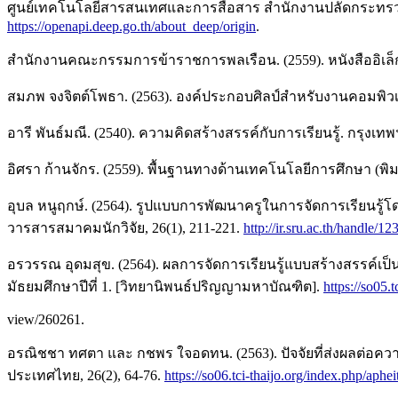
ศูนย์เทคโนโลยีสารสนเทศและการสื่อสาร สำนักงานปลัดกระทรวงศึกษ
https://openapi.deep.go.th/about_deep/origin
.
สำนักงานคณะกรรมการข้าราชการพลเรือน. (2559). หนังสืออิเล็ก
สมภพ จงจิตต์โพธา. (2563). องค์ประกอบศิลป์สำหรับงานคอมพิวเตอร์ 
อารี พันธ์มณี. (2540). ความคิดสร้างสรรค์กับการเรียนรู้. กรุงเทพฯ
อิศรา ก้านจักร. (2559). พื้นฐานทางด้านเทคโนโลยีการศึกษา (พิมพ
อุบล หนูฤกษ์. (2564). รูปแบบการพัฒนาครูในการจัดการเรียนรู้
วารสารสมาคมนักวิจัย, 26(1), 211-221.
http://ir.sru.ac.th/handle/
อรวรรณ อุดมสุข. (2564). ผลการจัดการเรียนรู้แบบสร้างสรรค์เป็น
มัธยมศึกษาปีที่ 1. [วิทยานิพนธ์ปริญญามหาบัณฑิต].
https://so05.t
view/260261.
อรณิชชา ทศตา และ กชพร ใจอดทน. (2563). ปัจจัยที่ส่งผลต่อ
ประเทศไทย, 26(2), 64-76.
https://so06.tci-thaijo.org/index.php/aphe