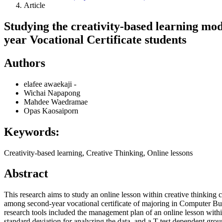
Article
Studying the creativity-based learning mod
year Vocational Certificate students
Authors
elafee awaekaji
-
Wichai Napapong
Mahdee Waedramae
Opas Kaosaiporn
Keywords:
Creativity-based learning, Creative Thinking, Online lessons
Abstract
This research aims to study an online lesson within creative thinking 
among second-year vocational certificate of majoring in Computer Bus
research tools included the management plan of an online lesson wit
standard deviation for analyzing the data, and a T-test dependent grou