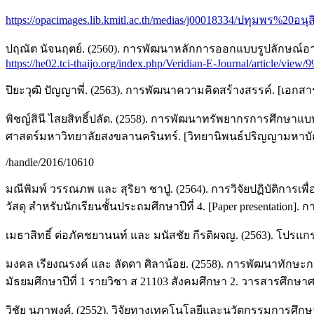
https://opacimages.lib.kmitl.ac.th/medias/j00018334/ปทุมพร%20อนุสิ
ปฤณัต นัจนฤตย์. (2560). การพัฒนาหลักการออกแบบรูปลักษณ์อา
https://he02.tci-thaijo.org/index.php/Veridian-E-Journal/article/view/
ปิยะวุฒิ ปัญญาพี่. (2563). การพัฒนาความคิดสร้างสรรค์. [เอกสารที
พิชญ์สินี ไสยสิทธิ์ปลัด. (2558). การพัฒนาทรัพยากรการศึกษ
ศาสตร์มหาวิทยาลัยสงขลานครินทร์. [วิทยานิพนธ์ปริญญามหาบั
/handle/2016/10610
มณีพิมพ์ วรรณภพ และ สุริยา ชาปู่. (2564). การวิจัยปฏิบัติก
วัสดุ สำหรับนักเรียนชั้นประถมศึกษาปีที่ 4. [Paper presentati
เมธาสิทธิ์ ต่อภัคชยานนท์ และ มนัสชัย กีรติผจญ. (2563). โปรแกรมก
มงคล เรียงณรงค์ และ ลัดดา ศิลาน้อย. (2558). การพัฒนาทักษะ
มัธยมศึกษาปีที่ 1 รายวิชา ส 21103 สังคมศึกษา 2. วารสารศึกษาศ
วิชัย นภาพงศ์. (2552). วิจัยทางเทคโนโลยีและนวัตกรรมการศึกษา (พ