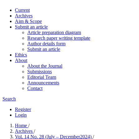
Current
Archives
Aim & Scope
Submit an article
Article preparation diagram
Research paper writing template
Author details form
Submit an article
Ethics
About
About the Journal
Submissions
Editorial Team
Announcements
Contact
Search
Register
Login
Home
/
Archives
/
Vol. 14 No. 28 (July – December2024)
/