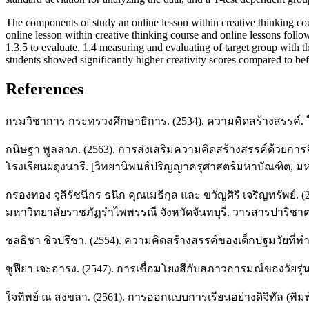
The components of study an online lesson within creative thinking cou
online lesson within creative thinking course and online lessons followi
1.3.5 to evaluate. 1.4 measuring and evaluating of target group with
students showed significantly higher creativity scores compared to befor
References
กรมวิชาการ กระทรวงศึกษาธิการ. (2534). ความคิดสร้างสรรค์.
กนิษฐา พูลลาภ. (2563). การส่งเสริมความคิดสร้างสรรค์ด้วยการจ
โรงเรียนผดุงนารี. [วิทยานิพนธ์ปริญญาครุศาสตร์มหาบัณฑิต,
กรองทอง จุลิรัชนีกร ธนิก คุณเมธีกุล และ ขวัญศิริ เจริญทรัพย
มหาวิทยาลัยราชภัฏรำไพพรรณี จังหวัดจันทบุรี. วารสารปาริชาต มหา
ชลธิชา ชิวปรีชา. (2554). ความคิดสร้างสรรค์ของเด็กปฐมวัยที
ซูฟียา เจะอารง. (2547). การเชื่อมโยงสีกับสภาวอารมณ์ของวัย
ใจทิพย์ ณ สงขลา. (2561). การออกแบบการเรียนอย่างดิจิทัล (พิมพ์