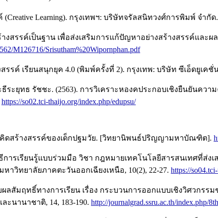
์ (Creative Learning). กรุงเทพฯ: บริษัทจรัลสนิทวงศ์การพิมพ์ จำกัด.
างสรรค์เป็นฐาน เพื่อส่งเสริมการแก้ปัญหาอย่างสร้างสรรค์และผลสั
text/2562/M126716/Srisutham%20Wipornphan.pdf
ค์ เรียนสนุกยุค 4.0 (พิมพ์ครั้งที่ 2). กรุงเทพ: บริษัท ซีเอ็ดยูเคชั
บ และธีระยุทธ รัชชะ. (2563). การวิเคราะหองคประกอบเชิงยืนยั
.
https://so02.tci-thaijo.org/index.php/edupsu/
ามคิดสร้างสรรค์ของเด็กปฐมวัย. [วิทยานิพนธ์ปริญญามหาบัณฑิต].
h
่ใช้วิธีการเรียนรู้แบบร่วมมือ วิชา กฎหมายเทคโนโลยีสารสนเทศที
หาวิทยาลัยภาคตะวันออกเฉียงเหนือ, 10(2), 22-27.
https://so04.tc
ทียบผลสัมฤทธิ์ทางการเรียน เรื่อง กระบวนการออกแบบเชิงวิศวกรรมขอ
ละนานาชาติ, 14, 183-190.
http://journalgrad.ssru.ac.th/index.php/8