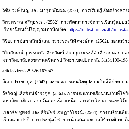
วิชัย วงษ์ใหญ่ และ มารุต พัฒผล. (2563). การเรียนรู้เชิงสร้างสรรค
วิพรพรรณ ศรีสุธรรม. (2562). การพัฒนาการจัดการเรียนรู้แบบสร้
[วิทยานิพนธ์ปริญญามหาบัณฑิต].
https://fulltext.rmu.ac.th/full
วิริยะ ฤาชัยพาณิชย์ และ วรวรรณ นิมิตพงษ์กุล. (2562). สอนสร้างสรร
วิไลลักษณ์ สุวรรณทัต จิระวัฒน์ ตันสกุล ณรงค์ศักดิ์ รอบคอ
มหาวิทยาลัยสงขลานครินทร วิทยาเขตปตตานี, 31(3),190-198
article/view/229526/167047
วีณา ประชากูล. (2547). ผลของการเล่นวัสดุปลายเปิดที่มีต่อคว
วีรวิชญ์ เลิศรัตน์ธำรงกุล. (2563). การพัฒนาบทเรียนบนเว็บที
มหาวิทยาลัยภาคตะวันออกเฉียงเหนือ. วารสารวิชาการและวิจัย ม
เวสารัช ชูพงศ์ และ สิริพัชร์ เจษฎาวิโรจน์. (2564). การเปรียบเ
เรียนแบบปกติ. การประชุมวิชาการนำเสนอผลงานวิจัยระดับชาติแ