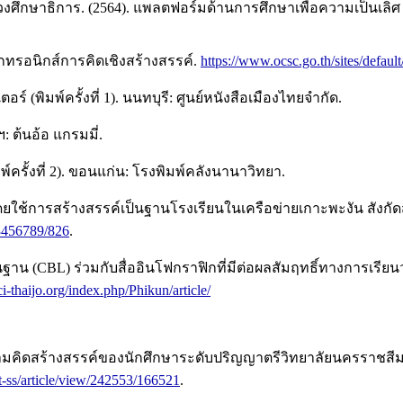
าธิการ. (2564). แพลตฟอร์มด้านการศึกษาเพื่อความเป็นเลิศ (Digi
ทรอนิกส์การคิดเชิงสร้างสรรค์.
https://www.ocsc.go.th/sites/defaul
(พิมพ์ครั้งที่ 1). นนทบุรี: ศูนย์หนังสือเมืองไทยจำกัด.
: ต้นอ้อ แกรมมี่.
์ครั้งที่ 2). ขอนแก่น: โรงพิมพ์คลังนานาวิทยา.
โดยใช้การสร้างสรรค์เป็นฐานโรงเรียนในเครือข่ายเกาะพะงัน สังกั
123456789/826
.
ฐาน (CBL) ร่วมกับสื่ออินโฟกราฟิกที่มีต่อผลสัมฤทธิ์ทางการเรียน
ci-thaijo.org/index.php/Phikun/article/
ความคิดสร้างสรรค์ของนักศึกษาระดับปริญญาตรีวิทยาลัยนครราช
it-ss/article/view/242553/166521
.