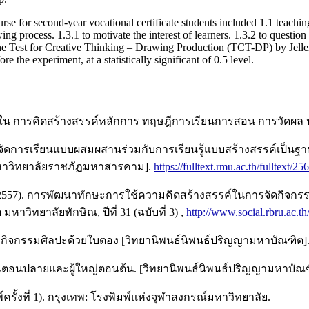
rse for second-year vocational certificate students included 1.1 teachi
ng process. 1.3.1 to motivate the interest of learners. 1.3.2 to question
 the Test for Creative Thinking – Drawing Production (TCT-DP) by Jelle
e the experiment, at a statistically significant of 0.5 level.
 ใน การคิดสร้างสรรค์หลักการ ทฤษฎีการเรียนการสอน การวัดผล ปร
ัดการเรียนแบบผสมผสานร่วมกับการเรียนรู้แบบสร้างสรรค์เป็นฐานสำ
 มหาวิทยาลัยราชภัฏมหาสารคาม].
https://fulltext.rmu.ac.th/fulltext
์. (2557). การพัฒนาทักษะการใช้ความคิดสร้างสรรค์ในการจัดกิจกรร
วิทยาลัยทักษิณ, ปีที่ 31 (ฉบับที่ 3) ,
http://www.social.rbru.ac.t
่ทำกิจกรรมศิลปะด้วยใบตอง [วิทยานิพนธ์นิพนธ์ปริญญามหาบัณฑิต]
รุ่นตอนปลายและผู้ใหญ่ตอนต้น. [วิทยานิพนธ์นิพนธ์ปริญญามหาบัณ
ครั้งที่ 1). กรุงเทพ: โรงพิมพ์แห่งจุฬาลงกรณ์มหาวิทยาลัย.