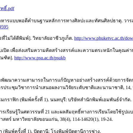
ทธิ์.pdf
หารแบบพอดีคำบนฐานหลักการทางศิลปะและทัศนศิลปธาตุ. วารสารอิเ
99595
่ไม่ได้ตีพิมพ์]. วิทยาลัยอาชีวภูเก็ต.
http://www.phuketvc.ac.th/do
าแบบเปิด เพื่อส่งเสริมความคิดสร้างสรรค์และความตระหนักในคุ
ณฑิต].
http://www.psu.ac.th/psukb
ารเพื่อพัฒนาความสามารถในการแก้ปัญหาอย่างสร้างสรรค์ด้วยการจัด
on]. การประชุมวิชาการนำเสนอผลงานวิจัยระดับชาติและนานาชาติ, 14,
ราฟิก (พิมพ์ครั้งที่ 1). นนทบุรี: บริษัทสำนักพิมพ์เอมพันธ์จำกัด.
การเรียนรู้ในศตวรรษที่ 21 และผลสัมฤทธิ์ทางการเรียนโดยใช้รูป
าสตร์ มหาวิทยาลัยขอนแก่น, 38(4), 114-14620(1), 19-24.
ิมพ์ครั้งที่ 1). ปัตตานี: โรงพิมพ์ปัตตานีการช่าง.