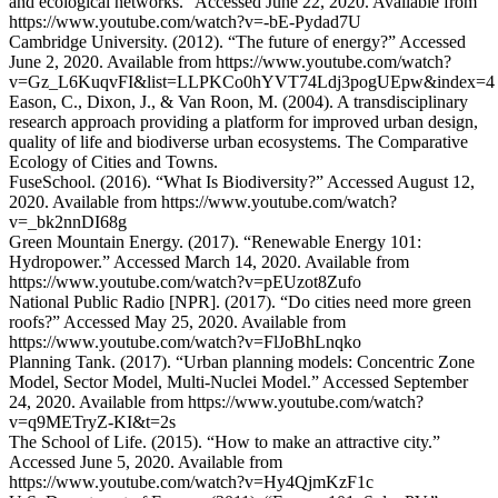
and ecological networks.” Accessed June 22, 2020. Available from
https://www.youtube.com/watch?v=-bE-Pydad7U
Cambridge University. (2012). “The future of energy?” Accessed
June 2, 2020. Available from https://www.youtube.com/watch?
v=Gz_L6KuqvFI&list=LLPKCo0hYVT74Ldj3pogUEpw&index=4
Eason, C., Dixon, J., & Van Roon, M. (2004). A transdisciplinary
research approach providing a platform for improved urban design,
quality of life and biodiverse urban ecosystems. The Comparative
Ecology of Cities and Towns.
FuseSchool. (2016). “What Is Biodiversity?” Accessed August 12,
2020. Available from https://www.youtube.com/watch?
v=_bk2nnDI68g
Green Mountain Energy. (2017). “Renewable Energy 101:
Hydropower.” Accessed March 14, 2020. Available from
https://www.youtube.com/watch?v=pEUzot8Zufo
National Public Radio [NPR]. (2017). “Do cities need more green
roofs?” Accessed May 25, 2020. Available from
https://www.youtube.com/watch?v=FlJoBhLnqko
Planning Tank. (2017). “Urban planning models: Concentric Zone
Model, Sector Model, Multi-Nuclei Model.” Accessed September
24, 2020. Available from https://www.youtube.com/watch?
v=q9METryZ-KI&t=2s
The School of Life. (2015). “How to make an attractive city.”
Accessed June 5, 2020. Available from
https://www.youtube.com/watch?v=Hy4QjmKzF1c