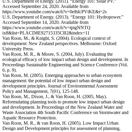
U.S. Department of Energy. (2011). “Energy 101: Solar PV.”
Accessed September 24, 2020. Available from
https://www.youtube.com/watch?v=0elhIcPVtKE&t=2s
U.S. Department of Energy. (2013). “Energy 101: Hydropower.”
Accessed September 14, 2020. Available from
https://www.youtube.com/watch?v=tpigNNTQ
ix8&list=PLACD8E92715335CB2&index=11
Van Roon, M., & Knight, S. (2004). Ecological context of
development: New Zealand perspectives. Melbourne: Oxford
University Press.
Van Roon, M. R., & Moore, S. (2004, July). Evaluating the
ecological efficacy of low impact urban design and development. In
Proceedings Sustainable Engineering and Science Conference (Vol.
6, p. 9).
Van Roon, M. (2005). Emerging approaches to urban ecosystem
management: the potential of low impact urban design and
development principles. Journal of Environmental Assessment
Policy and Management, 7(01), 125-148.
Van Roon, M., Dixon, J., & Van Roon, H. (2005, May).
Reformulating planning tools to promote low impact urban design
and development. In Proceedings of the New Zealand Water and
Waste Association 4th South Pacific Conference on Stormwater and
Aquatic Resource Protection.
Van Roon, M. R., & van Roon, H. (2005). Low Impact Urban
Design and Development principles for assessment of planning,