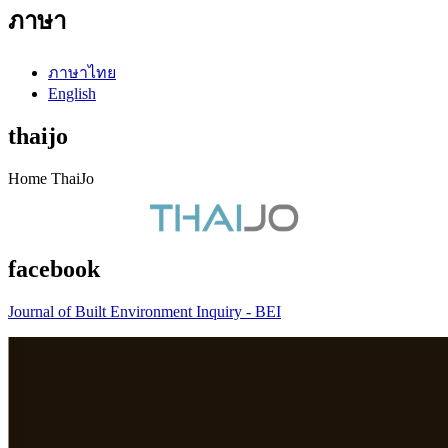
ภาษา
ภาษาไทย
English
thaijo
Home ThaiJo
facebook
Journal of Built Environment Inquiry - BEI