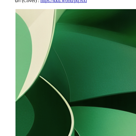
ปก (Cover) :
https://kku.world/pq5sxl