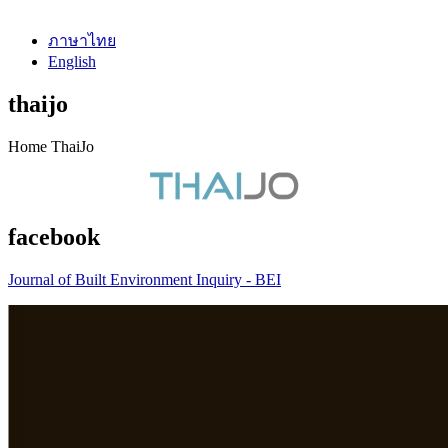
ภาษาไทย
English
thaijo
Home ThaiJo
facebook
Journal of Built Environment Inquiry - BEI