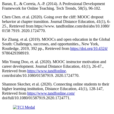
Baran, E., & Correia, A.-P. (2014). A Professional Development
Framework for Online Teaching. Tech Trends, 58(5), 96-102.
Chen Chen. et al. (2020). Going over the cliff: MOOC dropout
behavior at chapter transition. Journal Distance Education, 41(1), 6-
25., Retrieved from https://www. tandfonline.com/doi/abs/10.1080/
0158 7919. 2020.1724770.
Ke Zhang. et al. (2019). MOOCs and open education in the Global
South: Challenges, successes, and opportunities., New York,
Routledge, 2019, 392 pp., Retrieved from
https://doi.org/10.4324/
9780429398919.
Min Young Doo, et. al. (2020). MOOC instructor motivation and
career development. Journal Distance Education, 41(1), 26-47.,
Retrieved from
https://www.tandfonline
.
com/doi/abs/10.1080/01587919. 2020.1724770.
Shannon Skecher, et al. (2020). Connecting online students to their
higher learning institution, Distance Education, 41(1), 128-147,
Retrieved from
https://www.tandfonline.com/
doi/full/10.1080/01587919.2020.1724771.