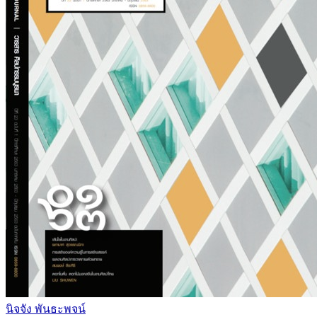
นิจจัง พันธะพจน์