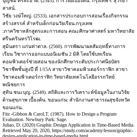
บุญชม ศรีสะอาด. (2543). การวิจัยเบื้องต้น. กรุงเทพฯ: สุวีริยา
สาสน์.
วิชัย วงษ์ใหญ่. (2533). เอกสารประกอบการสอนเรื่องกิจกรรม
สร้างสรรค์ สำหรับเด็กก่อนวัยเรียน.กรุงเทพ
:ภาควิชาหลักสูตรและการสอน คณะศิกษาศาสตร์ มหาวิทยาลัย
ศรีนครินทรวิโรฒ.
สุมินตรา แก่นท่าตาล. (2560). การพัฒนาผลสัมฤทธิ์ทางการ
เรียน วิชาการออกแบบอนิเมชัน 2 มิติ โดยใช้บทเรียน
คอมพิวเตอร์ช่วยสอน ของนักศึกษาระดับประกาศนียบัตร
วิชาชีพชั้นสูงปี ที่ 1/15A สาขาวิชาคอมพิวเตอร์กราฟิก สาขา
วิชาคอมพิวเตอร์กราฟิก วิทยาลัยเทคโนโลยีอรรถวิทย์
พณิชยการ
สุทิน ชนะบุญ. (2549). สถิติและการวิเคราะห์ข้อมูลในงานวิจัย
ด้านสุขภาพ เบื้องต้น. ขอนแก่น: สํานักงานสาธารณสุขจังหวัด
ขอนแก่น.
Fitz -Gibbon & Carol,T. (1987). How to Design a Program
Evaluation. Newbury Park: Sage.
Juliao, D. (2020) Graphic Design Application in Time-Based Media.
Retrieved May 20, 2020, https://study.com/academy/lesson/graphic-
design-application-in-time-based-media.html