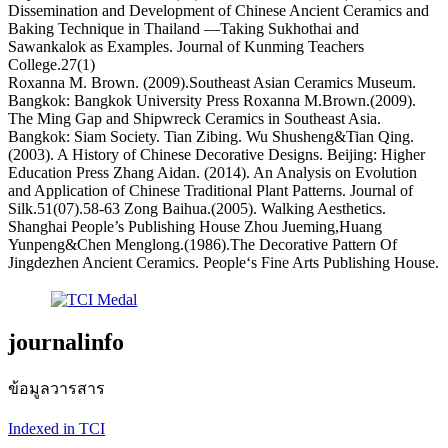
Dissemination and Development of Chinese Ancient Ceramics and
Baking Technique in Thailand —Taking Sukhothai and
Sawankalok as Examples. Journal of Kunming Teachers
College.27(1)
Roxanna M. Brown. (2009).Southeast Asian Ceramics Museum.
Bangkok: Bangkok University Press Roxanna M.Brown.(2009).
The Ming Gap and Shipwreck Ceramics in Southeast Asia.
Bangkok: Siam Society. Tian Zibing. Wu Shusheng&Tian Qing.
(2003). A History of Chinese Decorative Designs. Beijing: Higher
Education Press Zhang Aidan. (2014). An Analysis on Evolution
and Application of Chinese Traditional Plant Patterns. Journal of
Silk.51(07).58-63 Zong Baihua.(2005). Walking Aesthetics.
Shanghai People’s Publishing House Zhou Jueming,Huang
Yunpeng&Chen Menglong.(1986).The Decorative Pattern Of
Jingdezhen Ancient Ceramics. People‘s Fine Arts Publishing House.
journalinfo
ข้อมูลวารสาร
Indexed in TCI